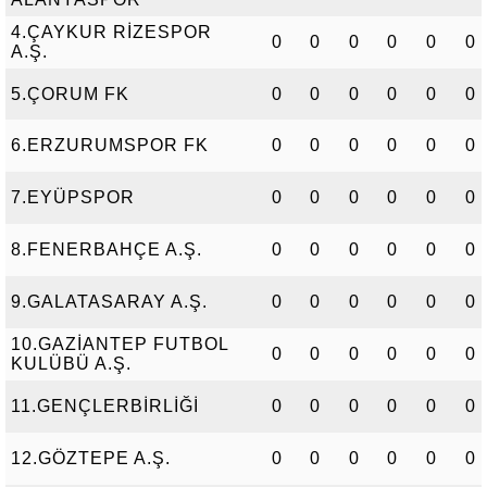
4.ÇAYKUR RİZESPOR
0
0
0
0
0
0
A.Ş.
5.ÇORUM FK
0
0
0
0
0
0
6.ERZURUMSPOR FK
0
0
0
0
0
0
7.EYÜPSPOR
0
0
0
0
0
0
8.FENERBAHÇE A.Ş.
0
0
0
0
0
0
9.GALATASARAY A.Ş.
0
0
0
0
0
0
10.GAZİANTEP FUTBOL
0
0
0
0
0
0
KULÜBÜ A.Ş.
11.GENÇLERBİRLİĞİ
0
0
0
0
0
0
12.GÖZTEPE A.Ş.
0
0
0
0
0
0