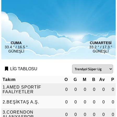
CUMA
CUMARTESI
33.4 ° / 16.5 °
33.2 ° / 17.3 °
GÜNEŞLI
GÜNEŞLI
LİG TABLOSU
Takım
O
G
M
B
Av
P
1.AMED SPORTİF
0
0
0
0
0
0
FAALİYETLER
2.BEŞİKTAŞ A.Ş.
0
0
0
0
0
0
3.CORENDON
0
0
0
0
0
0
ALANYASPOR