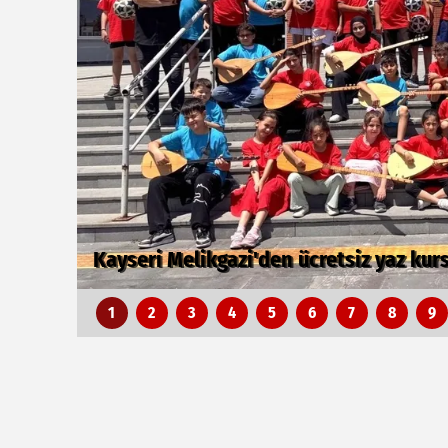
Kayseri Büyükşehir gökyüzü tutkunları
1
2
3
4
5
6
7
8
9