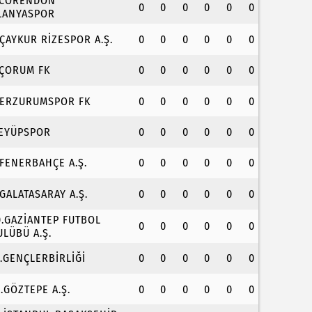
.CORENDON
0
0
0
0
0
0
LANYASPOR
.ÇAYKUR RİZESPOR A.Ş.
0
0
0
0
0
0
.ÇORUM FK
0
0
0
0
0
0
.ERZURUMSPOR FK
0
0
0
0
0
0
.EYÜPSPOR
0
0
0
0
0
0
.FENERBAHÇE A.Ş.
0
0
0
0
0
0
.GALATASARAY A.Ş.
0
0
0
0
0
0
0.GAZİANTEP FUTBOL
0
0
0
0
0
0
ULÜBÜ A.Ş.
1.GENÇLERBİRLİĞİ
0
0
0
0
0
0
2.GÖZTEPE A.Ş.
0
0
0
0
0
0