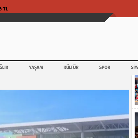
6 TL
ĞLIK
YAŞAM
KÜLTÜR
SPOR
SİY