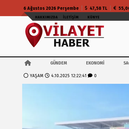
6 Ağustos 2026 Perşembe
47,58 TL
55,0
HAKKIMIZDA
İLETIŞIM
KÜNYE
GÜNDEM
EKONOMİ
SA
YAŞAM
4.10.2025 12:22:41
0