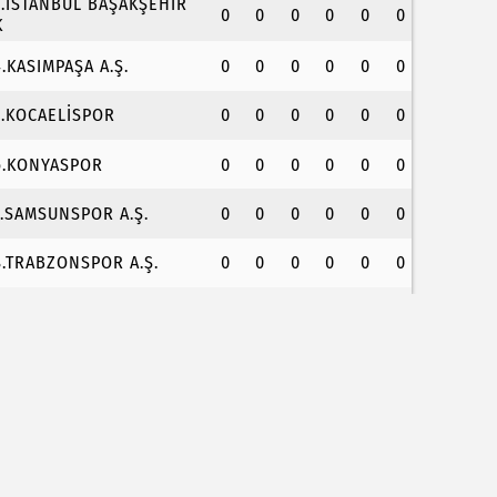
3.İSTANBUL BAŞAKŞEHİR
0
0
0
0
0
0
K
4.KASIMPAŞA A.Ş.
0
0
0
0
0
0
5.KOCAELİSPOR
0
0
0
0
0
0
6.KONYASPOR
0
0
0
0
0
0
7.SAMSUNSPOR A.Ş.
0
0
0
0
0
0
8.TRABZONSPOR A.Ş.
0
0
0
0
0
0
ilecik'te Vali Sözer'den coğrafi işaretli Kamber B