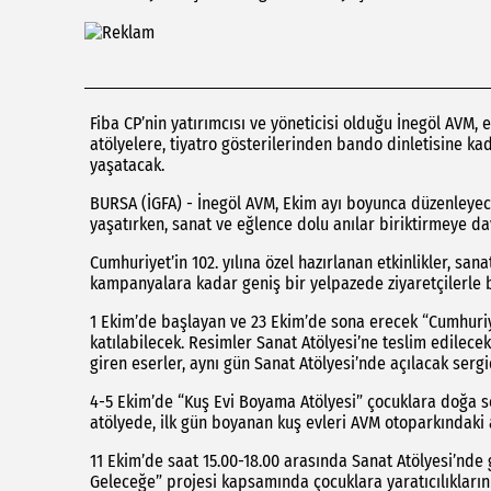
Fiba CP’nin yatırımcısı ve yöneticisi olduğu İnegöl AVM
atölyelere, tiyatro gösterilerinden bando dinletisine kad
yaşatacak.
BURSA (İGFA) - İnegöl AVM, Ekim ayı boyunca düzenleyece
yaşatırken, sanat ve eğlence dolu anılar biriktirmeye da
Cumhuriyet’in 102. yılına özel hazırlanan etkinlikler, san
kampanyalara kadar geniş bir yelpazede ziyaretçilerle 
1 Ekim’de başlayan ve 23 Ekim’de sona erecek “Cumhuriy
katılabilecek. Resimler Sanat Atölyesi’ne teslim edilec
giren eserler, aynı gün Sanat Atölyesi’nde açılacak serg
4-5 Ekim’de “Kuş Evi Boyama Atölyesi” çocuklara doğa se
atölyede, ilk gün boyanan kuş evleri AVM otoparkındaki 
11 Ekim’de saat 15.00-18.00 arasında Sanat Atölyesi’nde 
Geleceğe” projesi kapsamında çocuklara yaratıcılıklarını