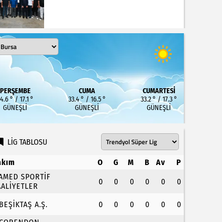
PERŞEMBE
CUMA
CUMARTESI
4.6 ° / 17.1 °
33.4 ° / 16.5 °
33.2 ° / 17.3 °
GÜNEŞLI
GÜNEŞLI
GÜNEŞLI
LİG TABLOSU
akım
O
G
M
B
Av
P
.AMED SPORTİF
0
0
0
0
0
0
AALİYETLER
.BEŞİKTAŞ A.Ş.
0
0
0
0
0
0