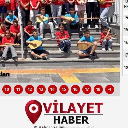
1
F
1
1
1
1
1
nı Erciyes'te buluşturacak
B
10
11
12
13
14
15
16
17
18
-1
© Haber yazılımı