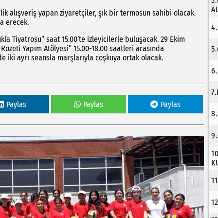
3
A
ik alışveriş yapan ziyaretçiler, şık bir termosun sahibi olacak.
na erecek.
4
la Tiyatrosu” saat 15.00’te izleyicilerle buluşacak. 29 Ekim
Rozeti Yapım Atölyesi” 15.00-18.00 saatleri arasında
5
de iki ayrı seansla marşlarıyla coşkuya ortak olacak.
6
7
Paylas
Paylas
Paylas
8
9
1
K
1
1