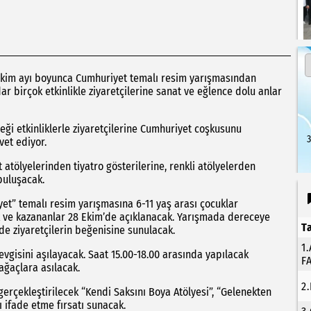
, ekim ayı boyunca Cumhuriyet temalı resim yarışmasından
ar birçok etkinlikle ziyaretçilerine sanat ve eğlence dolu anlar
ği etkinliklerle ziyaretçilerine Cumhuriyet coşkusunu
3
vet ediyor.
at atölyelerinden tiyatro gösterilerine, renkli atölyelerden
buluşacak.
et” temalı resim yarışmasına 6-11 yaş arası çocuklar
ek ve kazananlar 28 Ekim’de açıklanacak. Yarışmada dereceye
T
ide ziyaretçilerin beğenisine sunulacak.
1
vgisini aşılayacak. Saat 15.00-18.00 arasında yapılacak
F
ağaçlara asılacak.
2
gerçekleştirilecek “Kendi Saksını Boya Atölyesi”, “Gelenekten
 ifade etme fırsatı sunacak.