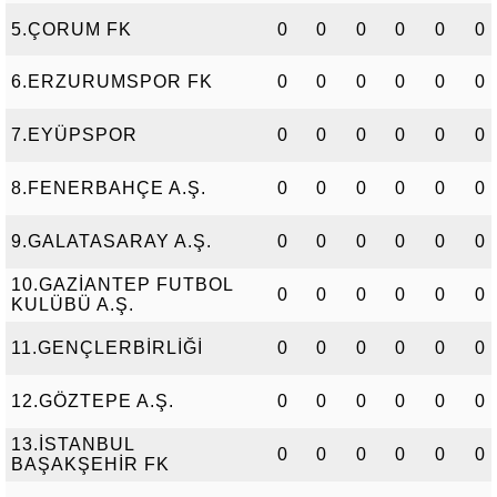
5.ÇORUM FK
0
0
0
0
0
0
6.ERZURUMSPOR FK
0
0
0
0
0
0
7.EYÜPSPOR
0
0
0
0
0
0
8.FENERBAHÇE A.Ş.
0
0
0
0
0
0
9.GALATASARAY A.Ş.
0
0
0
0
0
0
10.GAZİANTEP FUTBOL
0
0
0
0
0
0
KULÜBÜ A.Ş.
11.GENÇLERBİRLİĞİ
0
0
0
0
0
0
12.GÖZTEPE A.Ş.
0
0
0
0
0
0
13.İSTANBUL
0
0
0
0
0
0
BAŞAKŞEHİR FK