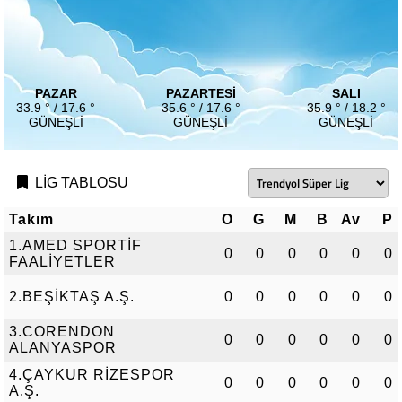
PAZAR
PAZARTESI
SALI
33.9 ° / 17.6 °
35.6 ° / 17.6 °
35.9 ° / 18.2 °
GÜNEŞLI
GÜNEŞLI
GÜNEŞLI
LİG TABLOSU
Takım
O
G
M
B
Av
P
1.AMED SPORTİF
0
0
0
0
0
0
FAALİYETLER
2.BEŞİKTAŞ A.Ş.
0
0
0
0
0
0
3.CORENDON
0
0
0
0
0
0
ALANYASPOR
4.ÇAYKUR RİZESPOR
0
0
0
0
0
0
A.Ş.