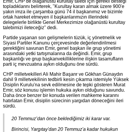
Emir, CHP'de olağanüstü kurultay talebi için gerekli desteği
topladıklarını belirterek, "Kurultay kararı almak üzere 900'e
yakın imza ile çarşamba günü 74 il başkanımız ve bizimle
ortak hareket etmeyen il başkanlarımızın illerindeki
delegelerle birlikte Genel Merkezimize olağanüstü kurultay
talebimizi ileteceğiz" dedi.
Partide yaşanan son gelişmelerin tüzük, iç yönetmelik ve
Siyasi Partiler Kanunu çerçevesinde değerlendirilmesi
gerektiğini savunan Emir, genel başkan ile grup yönetimi
arasındaki yetki tartışmalarına da değindi. Emir, grup
başkanlığı ve grup başkanvekilliklerine ilişkin tasarrufların
parti iç mevzuatına aykırı olduğunu öne sürdü.
CHP milletvekilleri Ali Mahir Başarır ve Gökhan Günaydın
dahil 9 milletvekilinin tedbirli kesin çıkarma istemiyle Yüksek
Disiplin Kurulu'na sevk edilmesine de tepki gösteren Murat
Emir, söz konusu işlemin hukuka aykırı olduğunu savundu.
Daha önce benzer bir konuda verilen mahkeme kararını
hatırlatan Emir, disiplin sürecinin yargıdan döneceğini ileri
sürdü.
20 Temmuz’dan önce beklediğimiz iki karar var.
Birincisi, Yargıtay'dan 20 Temmuz'a kadar hukukun