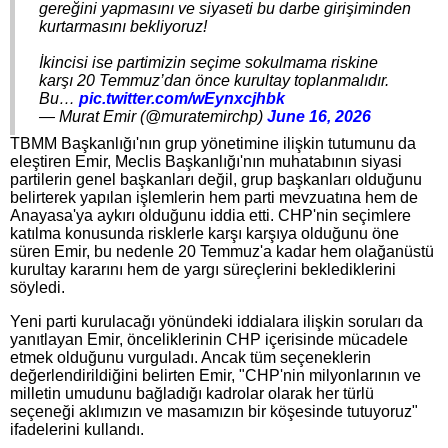
gereğini yapmasını ve siyaseti bu darbe girişiminden
kurtarmasını bekliyoruz!
İkincisi ise partimizin seçime sokulmama riskine
karşı 20 Temmuz’dan önce kurultay toplanmalıdır.
Bu…
pic.twitter.com/wEynxcjhbk
— Murat Emir (@muratemirchp)
June 16, 2026
TBMM Başkanlığı'nın grup yönetimine ilişkin tutumunu da
eleştiren Emir, Meclis Başkanlığı'nın muhatabının siyasi
partilerin genel başkanları değil, grup başkanları olduğunu
belirterek yapılan işlemlerin hem parti mevzuatına hem de
Anayasa'ya aykırı olduğunu iddia etti. CHP'nin seçimlere
katılma konusunda risklerle karşı karşıya olduğunu öne
süren Emir, bu nedenle 20 Temmuz'a kadar hem olağanüstü
kurultay kararını hem de yargı süreçlerini beklediklerini
söyledi.
Yeni parti kurulacağı yönündeki iddialara ilişkin soruları da
yanıtlayan Emir, önceliklerinin CHP içerisinde mücadele
etmek olduğunu vurguladı. Ancak tüm seçeneklerin
değerlendirildiğini belirten Emir, "CHP'nin milyonlarının ve
milletin umudunu bağladığı kadrolar olarak her türlü
seçeneği aklımızın ve masamızın bir köşesinde tutuyoruz"
ifadelerini kullandı.