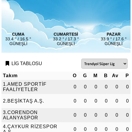
CUMA
CUMARTESI
PAZAR
33.4 ° / 16.5 °
33.2 ° / 17.3 °
33.9 ° / 17.6 °
GÜNEŞLI
GÜNEŞLI
GÜNEŞLI
LİG TABLOSU
Takım
O
G
M
B
Av
P
1.AMED SPORTİF
0
0
0
0
0
0
FAALİYETLER
2.BEŞİKTAŞ A.Ş.
0
0
0
0
0
0
3.CORENDON
0
0
0
0
0
0
ALANYASPOR
4.ÇAYKUR RİZESPOR
0
0
0
0
0
0
A.Ş.