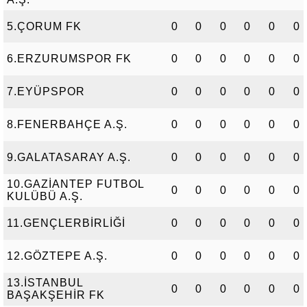
5.ÇORUM FK
0
0
0
0
0
0
6.ERZURUMSPOR FK
0
0
0
0
0
0
7.EYÜPSPOR
0
0
0
0
0
0
8.FENERBAHÇE A.Ş.
0
0
0
0
0
0
9.GALATASARAY A.Ş.
0
0
0
0
0
0
10.GAZİANTEP FUTBOL
0
0
0
0
0
0
KULÜBÜ A.Ş.
11.GENÇLERBİRLİĞİ
0
0
0
0
0
0
12.GÖZTEPE A.Ş.
0
0
0
0
0
0
13.İSTANBUL
0
0
0
0
0
0
BAŞAKŞEHİR FK