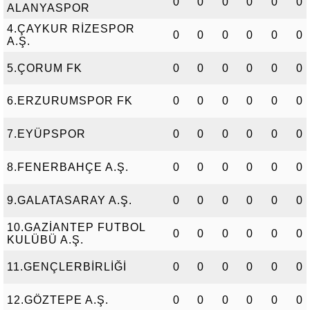
0
0
0
0
0
0
ALANYASPOR
4.ÇAYKUR RİZESPOR
0
0
0
0
0
0
A.Ş.
5.ÇORUM FK
0
0
0
0
0
0
6.ERZURUMSPOR FK
0
0
0
0
0
0
7.EYÜPSPOR
0
0
0
0
0
0
8.FENERBAHÇE A.Ş.
0
0
0
0
0
0
9.GALATASARAY A.Ş.
0
0
0
0
0
0
10.GAZİANTEP FUTBOL
0
0
0
0
0
0
KULÜBÜ A.Ş.
11.GENÇLERBİRLİĞİ
0
0
0
0
0
0
12.GÖZTEPE A.Ş.
0
0
0
0
0
0