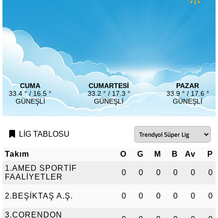
CUMA
CUMARTESI
PAZAR
33.4 ° / 16.5 °
33.2 ° / 17.3 °
33.9 ° / 17.6 °
GÜNEŞLI
GÜNEŞLI
GÜNEŞLI
LİG TABLOSU
Takım
O
G
M
B
Av
P
1.AMED SPORTİF
0
0
0
0
0
0
FAALİYETLER
2.BEŞİKTAŞ A.Ş.
0
0
0
0
0
0
3.CORENDON