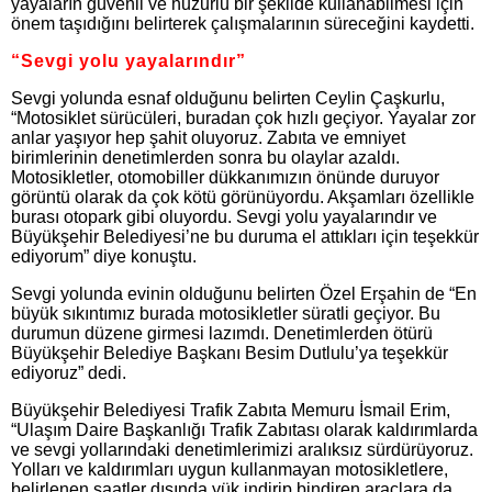
yayaların güvenli ve huzurlu bir şekilde kullanabilmesi için
önem taşıdığını belirterek çalışmalarının süreceğini kaydetti.
“Sevgi yolu yayalarındır”
Sevgi yolunda esnaf olduğunu belirten Ceylin Çaşkurlu,
“Motosiklet sürücüleri, buradan çok hızlı geçiyor. Yayalar zor
anlar yaşıyor hep şahit oluyoruz. Zabıta ve emniyet
birimlerinin denetimlerden sonra bu olaylar azaldı.
Motosikletler, otomobiller dükkanımızın önünde duruyor
görüntü olarak da çok kötü görünüyordu. Akşamları özellikle
burası otopark gibi oluyordu. Sevgi yolu yayalarındır ve
Büyükşehir Belediyesi’ne bu duruma el attıkları için teşekkür
ediyorum” diye konuştu.
Sevgi yolunda evinin olduğunu belirten Özel Erşahin de “En
büyük sıkıntımız burada motosikletler süratli geçiyor. Bu
durumun düzene girmesi lazımdı. Denetimlerden ötürü
Büyükşehir Belediye Başkanı Besim Dutlulu’ya teşekkür
ediyoruz” dedi.
Büyükşehir Belediyesi Trafik Zabıta Memuru İsmail Erim,
“Ulaşım Daire Başkanlığı Trafik Zabıtası olarak kaldırımlarda
ve sevgi yollarındaki denetimlerimizi aralıksız sürdürüyoruz.
Yolları ve kaldırımları uygun kullanmayan motosikletlere,
belirlenen saatler dışında yük indirip bindiren araçlara da