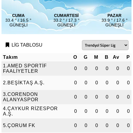
CUMA
CUMARTESI
PAZAR
33.4 ° / 16.5 °
33.2 ° / 17.3 °
33.9 ° / 17.6 °
GÜNEŞLI
GÜNEŞLI
GÜNEŞLI
LİG TABLOSU
Takım
O
G
M
B
Av
P
1.AMED SPORTİF
0
0
0
0
0
0
FAALİYETLER
2.BEŞİKTAŞ A.Ş.
0
0
0
0
0
0
3.CORENDON
0
0
0
0
0
0
ALANYASPOR
4.ÇAYKUR RİZESPOR
0
0
0
0
0
0
A.Ş.
5.ÇORUM FK
0
0
0
0
0
0