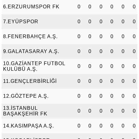
6.ERZURUMSPOR FK
0
0
0
0
0
0
7.EYÜPSPOR
0
0
0
0
0
0
8.FENERBAHÇE A.Ş.
0
0
0
0
0
0
9.GALATASARAY A.Ş.
0
0
0
0
0
0
10.GAZİANTEP FUTBOL
0
0
0
0
0
0
KULÜBÜ A.Ş.
11.GENÇLERBİRLİĞİ
0
0
0
0
0
0
12.GÖZTEPE A.Ş.
0
0
0
0
0
0
13.İSTANBUL
0
0
0
0
0
0
BAŞAKŞEHİR FK
14.KASIMPAŞA A.Ş.
0
0
0
0
0
0