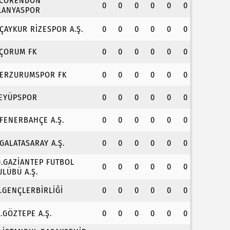
.CORENDON
0
0
0
0
0
0
LANYASPOR
.ÇAYKUR RİZESPOR A.Ş.
0
0
0
0
0
0
.ÇORUM FK
0
0
0
0
0
0
.ERZURUMSPOR FK
0
0
0
0
0
0
.EYÜPSPOR
0
0
0
0
0
0
.FENERBAHÇE A.Ş.
0
0
0
0
0
0
.GALATASARAY A.Ş.
0
0
0
0
0
0
0.GAZİANTEP FUTBOL
0
0
0
0
0
0
ULÜBÜ A.Ş.
1.GENÇLERBİRLİĞİ
0
0
0
0
0
0
2.GÖZTEPE A.Ş.
0
0
0
0
0
0