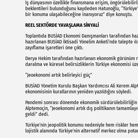
İş dünyasının özellikle finansmana erişim, öngörülebili
beklentileri bulunduğunu kaydeden Hatunoğlu, “Türkiye’
bir konuma ulaşabileceğine inanıyoruz” diye konuştu.
REEL SEKTÖRDE YAVAŞLAMA SİNYALİ
Toplantıda BUSİAD Ekonomi Danışmanları tarafından hazı
hazırlanan BUSİAD İktisadi Yönelim Anketi’nde talepte ıl
zayıflama işaretleri öne çıktı.
Derya Hekim tarafından hazırlanan ekonomik görünüm rap
daralma ve küresel belirsizliklerin Türkiye ekonomisi üze
“Jeoekonomi artık belirleyici güç”
BUSİAD Yönetim Kurulu Başkan Yardımcısı Ali Kerem Al
ekonomisinin kurallarının yeniden yazıldığını söyledi.
Pandemi sonrası dönemde ekonomik sürdürülebilirliğin ar
Alptemoçin, “Jeoekonomi artık dış politikanın tamamlayıc
geldi” dedi.
Türkiye’nin jeopolitik konumu nedeniyle hem riskler hem 
lojistik alanında Türkiye’nin alternatif merkez olma potan