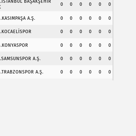
3.İSTANBUL BAŞAKŞEHİR
0
0
0
0
0
0
K
4.KASIMPAŞA A.Ş.
0
0
0
0
0
0
5.KOCAELİSPOR
0
0
0
0
0
0
6.KONYASPOR
0
0
0
0
0
0
7.SAMSUNSPOR A.Ş.
0
0
0
0
0
0
8.TRABZONSPOR A.Ş.
0
0
0
0
0
0