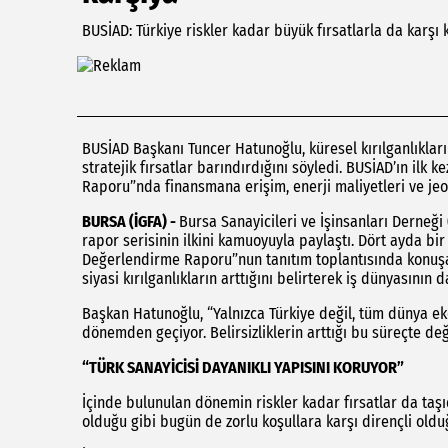
BUSİAD: Türkiye riskler kadar büyük fırsatlarla da karşı 
BUSİAD Başkanı Tuncer Hatunoğlu, küresel kırılganlıklar
stratejik fırsatlar barındırdığını söyledi. BUSİAD’ın il
Raporu”nda finansmana erişim, enerji maliyetleri ve je
BURSA (İGFA) -
Bursa Sanayicileri ve İşinsanları Derneği
rapor serisinin ilkini kamuoyuyla paylaştı. Dört ayda 
Değerlendirme Raporu”nun tanıtım toplantısında konuş
siyasi kırılganlıkların arttığını belirterek iş dünyasın
Başkan Hatunoğlu, “Yalnızca Türkiye değil, tüm dünya ek
dönemden geçiyor. Belirsizliklerin arttığı bu süreçte 
“TÜRK SANAYİCİSİ DAYANIKLI YAPISINI KORUYOR”
İçinde bulunulan dönemin riskler kadar fırsatlar da taş
olduğu gibi bugün de zorlu koşullara karşı dirençli olduğ