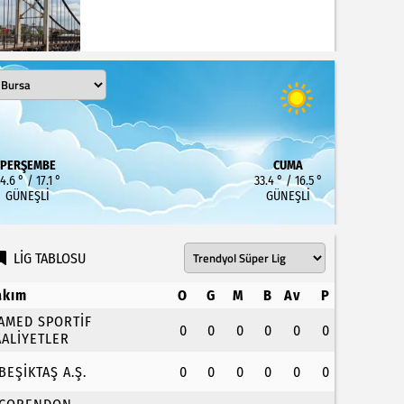
PERŞEMBE
CUMA
4.6 ° / 17.1 °
33.4 ° / 16.5 °
GÜNEŞLI
GÜNEŞLI
LİG TABLOSU
akım
O
G
M
B
Av
P
.AMED SPORTİF
0
0
0
0
0
0
AALİYETLER
.BEŞİKTAŞ A.Ş.
0
0
0
0
0
0