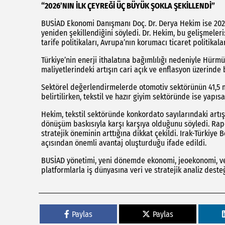
“2026’NIN İLK ÇEYREĞİ ÜÇ BÜYÜK ŞOKLA ŞEKİLLENDİ”
BUSİAD Ekonomi Danışmanı Doç. Dr. Derya Hekim ise 202
yeniden şekillendiğini söyledi. Dr. Hekim, bu gelişmeler
tarife politikaları, Avrupa’nın korumacı ticaret politikal
Türkiye’nin enerji ithalatına bağımlılığı nedeniyle Hürmü
maliyetlerindeki artışın cari açık ve enflasyon üzerinde 
Sektörel değerlendirmelerde otomotiv sektörünün 41,5 m
belirtilirken, tekstil ve hazır giyim sektöründe ise yapıs
Hekim, tekstil sektöründe konkordato sayılarındaki artış 
dönüşüm baskısıyla karşı karşıya olduğunu söyledi. Rapor
stratejik öneminin arttığına dikkat çekildi. Irak-Türkiye
açısından önemli avantaj oluşturduğu ifade edildi.
BUSİAD yönetimi, yeni dönemde ekonomi, jeoekonomi, veri
platformlarla iş dünyasına veri ve stratejik analiz deste
Paylas
Paylas