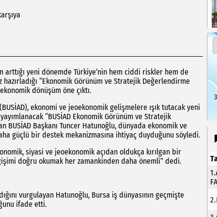
karşıya
ın arttığı yeni dönemde Türkiye’nin hem ciddi riskler hem de
k kez hazırladığı “Ekonomik Görünüm ve Stratejik Değerlendirme
oekonomik dönüşüm öne çıktı.
3
 (BUSİAD), ekonomi ve jeoekonomik gelişmelere ışık tutacak yeni
bir yayımlanacak “BUSİAD Ekonomik Görünüm ve Stratejik
an BUSİAD Başkanı Tuncer Hatunoğlu, dünyada ekonomik ve
ın daha güçlü bir destek mekanizmasına ihtiyaç duyduğunu söyledi.
onomik, siyasi ve jeoekonomik açıdan oldukça kırılgan bir
T
değişimi doğru okumak her zamankinden daha önemli” dedi.
1
F
ıdığını vurgulayan Hatunoğlu, Bursa iş dünyasının geçmişte
2
unu ifade etti.