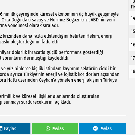
1
F
6’nın ilk çeyreğinde küresel ekonominin üç büyük gelişmeyle
1
i: Orta Doğu’daki savaş ve Hürmüz Boğazı krizi, ABD’nin yeni
arına yönelmesi olarak sıraladı.
1
z krizinden daha fazla etkilendiğini belirten Hekim, enerji
baskı oluşturduğunu ifade etti.
1
ilyar dolarlık ihracatla güçlü performans gösterdiği
1
al sorunların derinleştiği kaydedildi.
ve yüz binlerce kişilik istihdam kaybının sektörün ciddi bir
1
da ayrıca Türkiye’nin enerji ve lojistik koridorları açısından
 Boru Hattı üzerinden Ceyhan’a yönelen enerji akışının Türkiye
mlilik ve küresel ilişkiler alanlarında oluşturulan
ği sunmayı sürdüreceklerini açıkladı.
Paylas
Paylas
Paylas