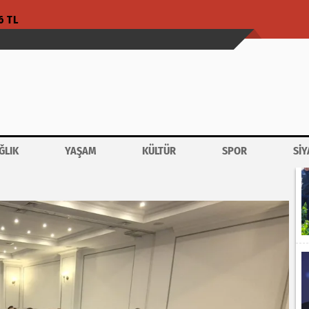
6 TL
ĞLIK
YAŞAM
KÜLTÜR
SPOR
SİY