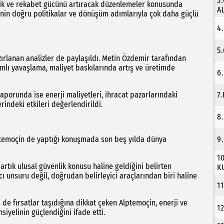
3
rlik ve rekabet gücünü artıracak düzenlemeler konusunda
A
nin doğru politikalar ve dönüşüm adımlarıyla çok daha güçlü
4
5
rlanan analizler de paylaşıldı. Metin Özdemir tarafından
ımlı yavaşlama, maliyet baskılarında artış ve üretimde
6
orunda ise enerji maliyetleri, ihracat pazarlarındaki
7
rindeki etkileri değerlendirildi.
8
9
ptemoçin de yaptığı konuşmada son beş yılda dünya
1
tık ulusal güvenlik konusu haline geldiğini belirten
K
ı unsuru değil, doğrudan belirleyici araçlarından biri haline
1
de fırsatlar taşıdığına dikkat çeken Alptemoçin, enerji ve
1
siyelinin güçlendiğini ifade etti.