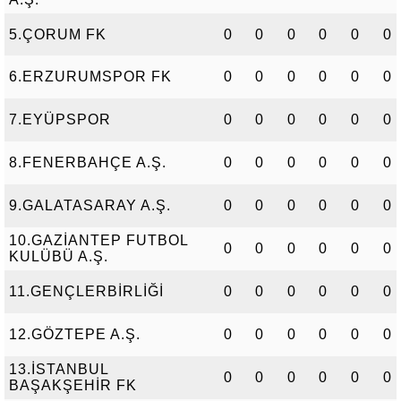
5.ÇORUM FK
0
0
0
0
0
0
6.ERZURUMSPOR FK
0
0
0
0
0
0
7.EYÜPSPOR
0
0
0
0
0
0
8.FENERBAHÇE A.Ş.
0
0
0
0
0
0
9.GALATASARAY A.Ş.
0
0
0
0
0
0
10.GAZİANTEP FUTBOL
0
0
0
0
0
0
KULÜBÜ A.Ş.
11.GENÇLERBİRLİĞİ
0
0
0
0
0
0
12.GÖZTEPE A.Ş.
0
0
0
0
0
0
13.İSTANBUL
0
0
0
0
0
0
BAŞAKŞEHİR FK