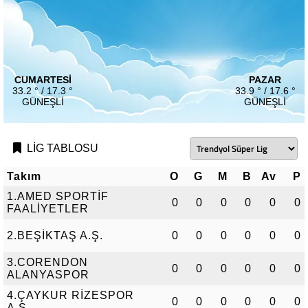
CUMARTESI
PAZAR
33.2 ° / 17.3 °
33.9 ° / 17.6 °
GÜNEŞLI
GÜNEŞLI
LİG TABLOSU
Takım
O
G
M
B
Av
P
1.AMED SPORTİF
0
0
0
0
0
0
FAALİYETLER
2.BEŞİKTAŞ A.Ş.
0
0
0
0
0
0
3.CORENDON
0
0
0
0
0
0
ALANYASPOR
4.ÇAYKUR RİZESPOR
0
0
0
0
0
0
A.Ş.