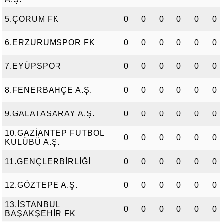
5.ÇORUM FK
0
0
0
0
0
0
6.ERZURUMSPOR FK
0
0
0
0
0
0
7.EYÜPSPOR
0
0
0
0
0
0
8.FENERBAHÇE A.Ş.
0
0
0
0
0
0
9.GALATASARAY A.Ş.
0
0
0
0
0
0
10.GAZİANTEP FUTBOL
0
0
0
0
0
0
KULÜBÜ A.Ş.
11.GENÇLERBİRLİĞİ
0
0
0
0
0
0
12.GÖZTEPE A.Ş.
0
0
0
0
0
0
13.İSTANBUL
0
0
0
0
0
0
BAŞAKŞEHİR FK