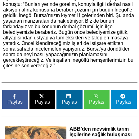
konuştu: “Bunları yerinde görelim, konuyla ilgili derhal nasıl
aksiyon alırız konusuna beraber çözüm için bugün İnegöl’e
geldik. İnegöl Bursa’mızın kıymetli ilçelerinden biri. Şu anda
yaşanan manzaraları da hak etmiyor. Biz de bunun
farkındayız ve bu konunun derhal çözümü için ilçe
belediyemizle beraberiz. Bugün önce belediyemize gittik,
altyapısından üstyapıya tüm eksikleri ve talepleri masaya
yatırdık. Önceliklendireceğimiz işleri de istişare ettikten
sonra sahada incelemeleri yapıyoruz. Bursa’ya döndükten
sonra da neyi nasıl yapacağımızın planlamasını
gerçekleştireceğiz. Ve inşallah İnegöllü hemşerilerimizin bu
çilesine son vereceğiz.”
Paylas
Paylas
Paylas
Paylas
Paylas
ABB'den mevsimlik tarım
işçilerine sağlık buluşması