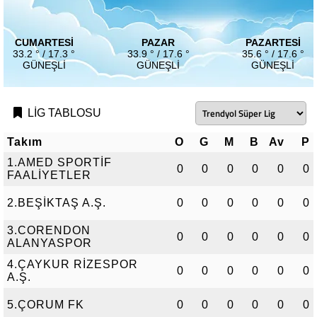
CUMARTESI
PAZAR
PAZARTESI
33.2 ° / 17.3 °
33.9 ° / 17.6 °
35.6 ° / 17.6 °
GÜNEŞLI
GÜNEŞLI
GÜNEŞLI
LİG TABLOSU
Takım
O
G
M
B
Av
P
1.AMED SPORTİF
0
0
0
0
0
0
FAALİYETLER
2.BEŞİKTAŞ A.Ş.
0
0
0
0
0
0
3.CORENDON
0
0
0
0
0
0
ALANYASPOR
4.ÇAYKUR RİZESPOR
0
0
0
0
0
0
A.Ş.
5.ÇORUM FK
0
0
0
0
0
0