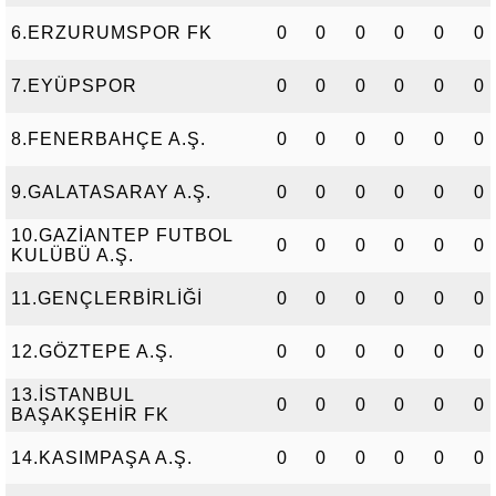
6.ERZURUMSPOR FK
0
0
0
0
0
0
7.EYÜPSPOR
0
0
0
0
0
0
8.FENERBAHÇE A.Ş.
0
0
0
0
0
0
9.GALATASARAY A.Ş.
0
0
0
0
0
0
10.GAZİANTEP FUTBOL
0
0
0
0
0
0
KULÜBÜ A.Ş.
11.GENÇLERBİRLİĞİ
0
0
0
0
0
0
12.GÖZTEPE A.Ş.
0
0
0
0
0
0
13.İSTANBUL
0
0
0
0
0
0
BAŞAKŞEHİR FK
14.KASIMPAŞA A.Ş.
0
0
0
0
0
0