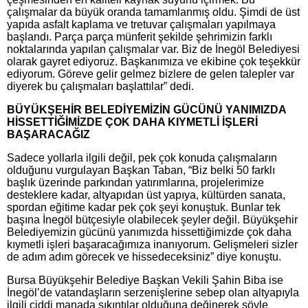
çalışmalar da büyük oranda tamamlanmış oldu. Şimdi de üst
yapıda asfalt kaplama ve tretuvar çalışmaları yapılmaya
başlandı. Parça parça münferit şekilde şehrimizin farklı
noktalarında yapılan çalışmalar var. Biz de İnegöl Belediyesi
olarak gayret ediyoruz. Başkanımıza ve ekibine çok teşekkür
ediyorum. Göreve gelir gelmez bizlere de gelen talepler var
diyerek bu çalışmaları başlattılar” dedi.
BÜYÜKŞEHİR BELEDİYEMİZİN GÜCÜNÜ YANIMIZDA
HİSSETTİĞİMİZDE ÇOK DAHA KIYMETLİ İŞLERİ
BAŞARACAĞIZ
Sadece yollarla ilgili değil, pek çok konuda çalışmaların
olduğunu vurgulayan Başkan Taban, “Biz belki 50 farklı
başlık üzerinde parkından yatırımlarına, projelerimize
desteklere kadar, altyapıdan üst yapıya, kültürden sanata,
spordan eğitime kadar pek çok şeyi konuştuk. Bunlar tek
başına İnegöl bütçesiyle olabilecek şeyler değil. Büyükşehir
Belediyemizin gücünü yanımızda hissettiğimizde çok daha
kıymetli işleri başaracağımıza inanıyorum. Gelişmeleri sizler
de adım adım görecek ve hissedeceksiniz” diye konuştu.
Bursa Büyükşehir Belediye Başkan Vekili Şahin Biba ise
İnegöl’de vatandaşların serzenişlerine sebep olan altyapıyla
ilgili ciddi manada sıkıntılar olduğuna değinerek şöyle