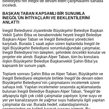
Belediyesi’nin İnegöl’de devam eden çalışmalarını sahada
inceledi.
BAŞKAN TABAN KAPSAMLI BİR SUNUMLA
İNEGÖL’ÜN İHTİYAÇLARI VE BEKLENTİLERİNİ
ANLATTI
İnegöl Belediyesi ziyaretinde Büyükşehir Belediye Başkan
Vekili Şahin Biba ve beraberindeki heyeti İnegöl Belediye
Başkanı Alper Taban ve İnegöl Belediyesi yöneticileri
karşıladı. Burada 1 saati aşkın süren toplantıda İnegöl ile
ilgili Büyükşehir Belediyesi sorumluluğundaki çalışmalar,
İnegöl Belediyesi’nin talepleri, şehirdeki öncelikli konular ve
projeler ele alındı. Başkan Alper Taban, tüm bu konulara
ilişkin Büyükşehir Belediye Başkanvekili Şahin Biba’ya
kapsamlı bir sunum yaptı.
Toplantı sonrası Şahin Biba ve Alper Taban, Büyükşehir ve
İnegöl Belediyesi ekipleriyle birlikte İnegöl’de devam eden
Büyükşehir Belediyesi’nin çalışmalarını incelemek üzere
sahaya indi. Yapılan incelemeler sırasında açıklamalarda
bulunan İnegöl Belediye Başkanı Alper Taban, “İnegöl’de
altyapıyla ilgili çok ciddi çalışmalar yapılıyor. İçme suyu ve
yer yer kanalizasyon ile yağmur suyu hatlarıyla ilgili yapılan
çalışmalar da var. Burada hedef, vatandaşlarımıza
çeşmesinden en kaliteli kaynak suyunu içirmek. Bu