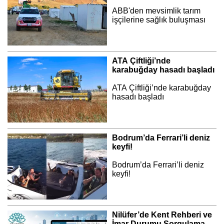
ABB'den mevsimlik tarım
işçilerine sağlık buluşması
ATA Çiftliği’nde
karabuğday hasadı başladı
ATA Çiftliği’nde karabuğday
hasadı başladı
Bodrum’da Ferrari’li deniz
keyfi!
Bodrum’da Ferrari’li deniz
keyfi!
Nilüfer’de Kent Rehberi ve
İmar Durumu Sorgulama