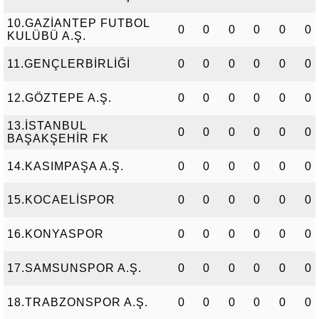
10.GAZİANTEP FUTBOL
0
0
0
0
0
0
KULÜBÜ A.Ş.
11.GENÇLERBİRLİĞİ
0
0
0
0
0
0
12.GÖZTEPE A.Ş.
0
0
0
0
0
0
13.İSTANBUL
0
0
0
0
0
0
BAŞAKŞEHİR FK
14.KASIMPAŞA A.Ş.
0
0
0
0
0
0
15.KOCAELİSPOR
0
0
0
0
0
0
16.KONYASPOR
0
0
0
0
0
0
17.SAMSUNSPOR A.Ş.
0
0
0
0
0
0
18.TRABZONSPOR A.Ş.
0
0
0
0
0
0