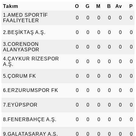
Takım
O
G
M
B
Av
P
1.AMED SPORTİF
0
0
0
0
0
0
FAALİYETLER
2.BEŞİKTAŞ A.Ş.
0
0
0
0
0
0
3.CORENDON
0
0
0
0
0
0
ALANYASPOR
4.ÇAYKUR RİZESPOR
0
0
0
0
0
0
A.Ş.
5.ÇORUM FK
0
0
0
0
0
0
6.ERZURUMSPOR FK
0
0
0
0
0
0
7.EYÜPSPOR
0
0
0
0
0
0
8.FENERBAHÇE A.Ş.
0
0
0
0
0
0
9.GALATASARAY A.Ş.
0
0
0
0
0
0