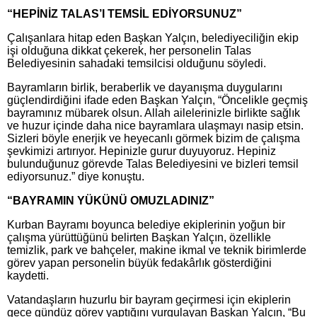
“HEPİNİZ TALAS’I TEMSİL EDİYORSUNUZ”
Çalışanlara hitap eden Başkan Yalçın, belediyeciliğin ekip
işi olduğuna dikkat çekerek, her personelin Talas
Belediyesinin sahadaki temsilcisi olduğunu söyledi.
Bayramların birlik, beraberlik ve dayanışma duygularını
güçlendirdiğini ifade eden Başkan Yalçın, “Öncelikle geçmiş
bayramınız mübarek olsun. Allah ailelerinizle birlikte sağlık
ve huzur içinde daha nice bayramlara ulaşmayı nasip etsin.
Sizleri böyle enerjik ve heyecanlı görmek bizim de çalışma
şevkimizi artırıyor. Hepinizle gurur duyuyoruz. Hepiniz
bulunduğunuz görevde Talas Belediyesini ve bizleri temsil
ediyorsunuz.” diye konuştu.
“BAYRAMIN YÜKÜNÜ OMUZLADINIZ”
Kurban Bayramı boyunca belediye ekiplerinin yoğun bir
çalışma yürüttüğünü belirten Başkan Yalçın, özellikle
temizlik, park ve bahçeler, makine ikmal ve teknik birimlerde
görev yapan personelin büyük fedakârlık gösterdiğini
kaydetti.
Vatandaşların huzurlu bir bayram geçirmesi için ekiplerin
gece gündüz görev yaptığını vurgulayan Başkan Yalçın, “Bu