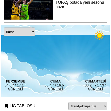
TOFAŞ potada yeni sezonu
hazır
PERŞEMBE
CUMA
CUMARTESI
34.6 ° / 17.1 °
33.4 ° / 16.5 °
33.2 ° / 17.3 °
GÜNEŞLI
GÜNEŞLI
GÜNEŞLI
LİG TABLOSU