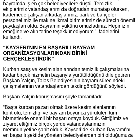
bayramda iş en çok belediyecilere düştü. Temizlik
ekiplerimiz vatandaşlarımızla doğrudan muhatap olurken,
kademede çalışan arkadaşlarımız, park ve bahçeler
personelimiz ile makine ikmal birimlerimiz de sürecin önemli
paydaşları oldu. Bayramın yükünü omuzladınız. Hepinizin
emeğine ve alın terine teşekkür ediyorum.” ifadelerini
kullandı.
“KAYSERİ’NİN EN BAŞARILI BAYRAM
ORGANİZASYONLARINDAN BİRİNİ
GERÇEKLEŞTİRDİK”
Kurban satış ve kesim alanlarından temizlik çalışmalarına
kadar birçok hizmetin başarıyla yürütüldüğünü dile getiren
Başkan Yalçın, Talas Belediyesinin bayram sürecindeki
çalışmalarının vatandaşlardan takdir gördüğünü söyledi.
Başkan Yalçın konuşmasını şöyle tamamladı:
“Başta kurban pazarı olmak üzere kesim alanlarının
kontrolü, temizliği ve bayram boyunca yürütülen tüm
hizmetlerde önemli bir başarı ortaya koyduk. Gittiğimiz ve
ziyaret ettiğimiz birçok yerde vatandaşlarımızın
memnuniyetine şahit olduk. Kayseri’de Kurban Bayramı’nı
en başarılı şekilde yöneten belediyelerden biri olduğumuza