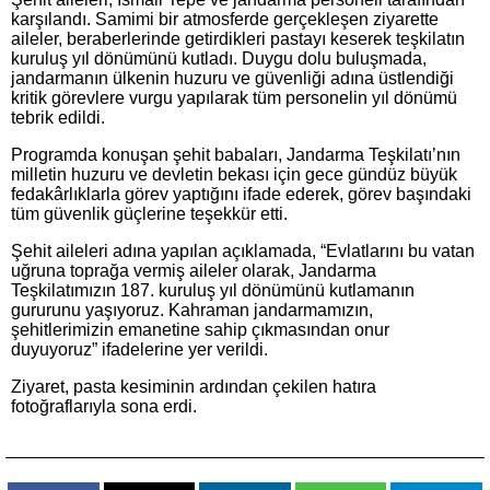
karşılandı. Samimi bir atmosferde gerçekleşen ziyarette
aileler, beraberlerinde getirdikleri pastayı keserek teşkilatın
kuruluş yıl dönümünü kutladı. Duygu dolu buluşmada,
jandarmanın ülkenin huzuru ve güvenliği adına üstlendiği
kritik görevlere vurgu yapılarak tüm personelin yıl dönümü
tebrik edildi.
Programda konuşan şehit babaları, Jandarma Teşkilatı’nın
milletin huzuru ve devletin bekası için gece gündüz büyük
fedakârlıklarla görev yaptığını ifade ederek, görev başındaki
tüm güvenlik güçlerine teşekkür etti.
Şehit aileleri adına yapılan açıklamada, “Evlatlarını bu vatan
uğruna toprağa vermiş aileler olarak, Jandarma
Teşkilatımızın 187. kuruluş yıl dönümünü kutlamanın
gururunu yaşıyoruz. Kahraman jandarmamızın,
şehitlerimizin emanetine sahip çıkmasından onur
duyuyoruz” ifadelerine yer verildi.
Ziyaret, pasta kesiminin ardından çekilen hatıra
fotoğraflarıyla sona erdi.