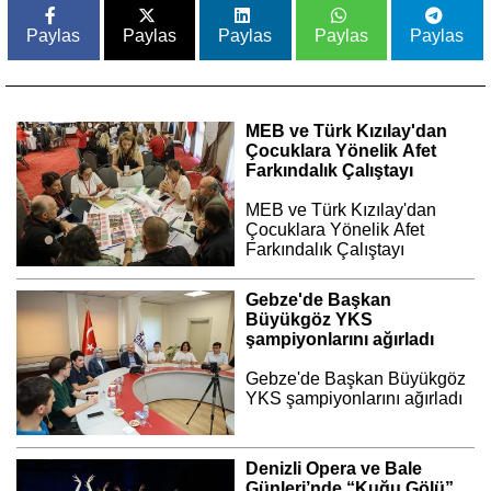
Paylas
Paylas
Paylas
Paylas
Paylas
MEB ve Türk Kızılay'dan
Çocuklara Yönelik Afet
Farkındalık Çalıştayı
MEB ve Türk Kızılay'dan
Çocuklara Yönelik Afet
Farkındalık Çalıştayı
Gebze'de Başkan
Büyükgöz YKS
şampiyonlarını ağırladı
Gebze'de Başkan Büyükgöz
YKS şampiyonlarını ağırladı
Denizli Opera ve Bale
Günleri’nde “Kuğu Gölü”