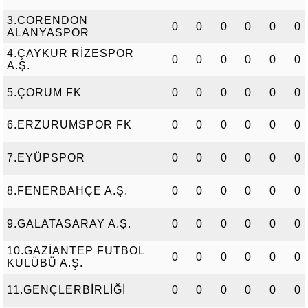
3.CORENDON
0
0
0
0
0
0
ALANYASPOR
4.ÇAYKUR RİZESPOR
0
0
0
0
0
0
A.Ş.
5.ÇORUM FK
0
0
0
0
0
0
6.ERZURUMSPOR FK
0
0
0
0
0
0
7.EYÜPSPOR
0
0
0
0
0
0
8.FENERBAHÇE A.Ş.
0
0
0
0
0
0
9.GALATASARAY A.Ş.
0
0
0
0
0
0
10.GAZİANTEP FUTBOL
0
0
0
0
0
0
KULÜBÜ A.Ş.
11.GENÇLERBİRLİĞİ
0
0
0
0
0
0