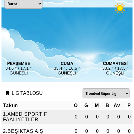
PERŞEMBE
CUMA
CUMARTESI
34.6 ° / 17.1 °
33.4 ° / 16.5 °
33.2 ° / 17.3 °
GÜNEŞLI
GÜNEŞLI
GÜNEŞLI
LİG TABLOSU
Takım
O
G
M
B
Av
P
1.AMED SPORTİF
0
0
0
0
0
0
FAALİYETLER
2.BEŞİKTAŞ A.Ş.
0
0
0
0
0
0