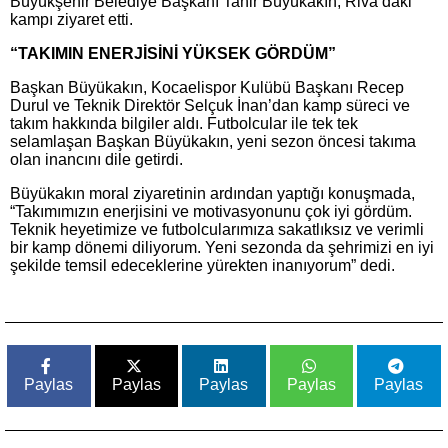
Büyükşehir Belediye Başkanı Tahir Büyükakın, Riva’daki
kampı ziyaret etti.
“TAKIMIN ENERJİSİNİ YÜKSEK GÖRDÜM”
Başkan Büyükakın, Kocaelispor Kulübü Başkanı Recep
Durul ve Teknik Direktör Selçuk İnan’dan kamp süreci ve
takım hakkında bilgiler aldı. Futbolcular ile tek tek
selamlaşan Başkan Büyükakın, yeni sezon öncesi takıma
olan inancını dile getirdi.
Büyükakın moral ziyaretinin ardından yaptığı konuşmada,
“Takımımızın enerjisini ve motivasyonunu çok iyi gördüm.
Teknik heyetimize ve futbolcularımıza sakatlıksız ve verimli
bir kamp dönemi diliyorum. Yeni sezonda da şehrimizi en iyi
şekilde temsil edeceklerine yürekten inanıyorum” dedi.
Paylas
Paylas
Paylas
Paylas
Paylas