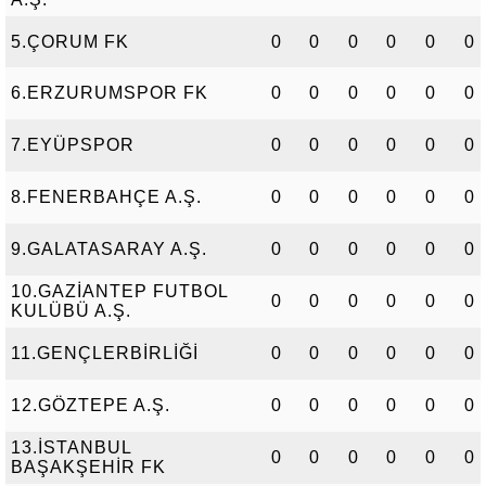
5.ÇORUM FK
0
0
0
0
0
0
6.ERZURUMSPOR FK
0
0
0
0
0
0
7.EYÜPSPOR
0
0
0
0
0
0
8.FENERBAHÇE A.Ş.
0
0
0
0
0
0
9.GALATASARAY A.Ş.
0
0
0
0
0
0
10.GAZİANTEP FUTBOL
0
0
0
0
0
0
KULÜBÜ A.Ş.
11.GENÇLERBİRLİĞİ
0
0
0
0
0
0
12.GÖZTEPE A.Ş.
0
0
0
0
0
0
13.İSTANBUL
0
0
0
0
0
0
BAŞAKŞEHİR FK