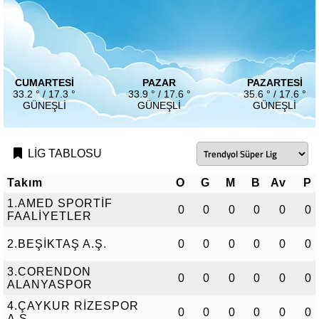
CUMARTESI
PAZAR
PAZARTESI
33.2 ° / 17.3 °
33.9 ° / 17.6 °
35.6 ° / 17.6 °
GÜNEŞLI
GÜNEŞLI
GÜNEŞLI
LİG TABLOSU
Takım
O
G
M
B
Av
P
1.AMED SPORTİF
0
0
0
0
0
0
FAALİYETLER
2.BEŞİKTAŞ A.Ş.
0
0
0
0
0
0
3.CORENDON
0
0
0
0
0
0
ALANYASPOR
4.ÇAYKUR RİZESPOR
0
0
0
0
0
0
A.Ş.