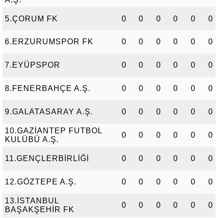
5.ÇORUM FK
0
0
0
0
0
0
6.ERZURUMSPOR FK
0
0
0
0
0
0
7.EYÜPSPOR
0
0
0
0
0
0
8.FENERBAHÇE A.Ş.
0
0
0
0
0
0
9.GALATASARAY A.Ş.
0
0
0
0
0
0
10.GAZİANTEP FUTBOL
0
0
0
0
0
0
KULÜBÜ A.Ş.
11.GENÇLERBİRLİĞİ
0
0
0
0
0
0
12.GÖZTEPE A.Ş.
0
0
0
0
0
0
13.İSTANBUL
0
0
0
0
0
0
BAŞAKŞEHİR FK