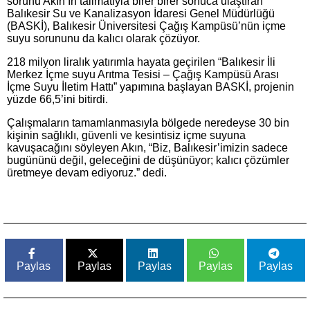
sorunu Akın’ın talimatıyla birer birer sonuca ulaştıran
Balıkesir Su ve Kanalizasyon İdaresi Genel Müdürlüğü
(BASKİ), Balıkesir Üniversitesi Çağış Kampüsü’nün içme
suyu sorununu da kalıcı olarak çözüyor.
218 milyon liralık yatırımla hayata geçirilen “Balıkesir İli
Merkez İçme suyu Arıtma Tesisi – Çağış Kampüsü Arası
İçme Suyu İletim Hattı” yapımına başlayan BASKİ, projenin
yüzde 66,5’ini bitirdi.
Çalışmaların tamamlanmasıyla bölgede neredeyse 30 bin
kişinin sağlıklı, güvenli ve kesintisiz içme suyuna
kavuşacağını söyleyen Akın, “Biz, Balıkesir’imizin sadece
bugününü değil, geleceğini de düşünüyor; kalıcı çözümler
üretmeye devam ediyoruz.” dedi.
Paylas
Paylas
Paylas
Paylas
Paylas