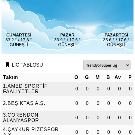
CUMARTESI
PAZAR
PAZARTESI
33.2 ° / 17.3 °
33.9 ° / 17.6 °
35.6 ° / 17.6 °
GÜNEŞLI
GÜNEŞLI
GÜNEŞLI
LİG TABLOSU
Takım
O
G
M
B
Av
P
1.AMED SPORTİF
0
0
0
0
0
0
FAALİYETLER
2.BEŞİKTAŞ A.Ş.
0
0
0
0
0
0
3.CORENDON
0
0
0
0
0
0
ALANYASPOR
4.ÇAYKUR RİZESPOR
0
0
0
0
0
0
A.Ş.