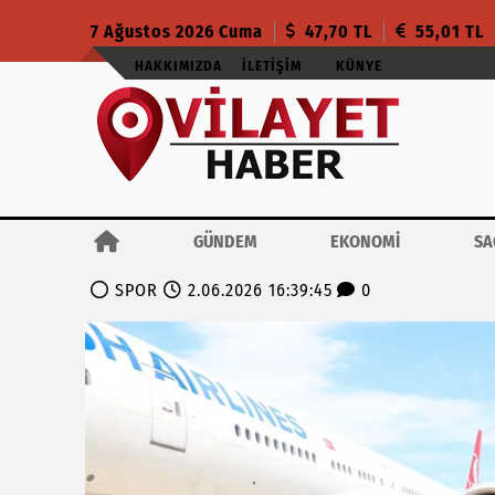
7 Ağustos 2026 Cuma
47,70 TL
55,01 TL
HAKKIMIZDA
İLETIŞIM
KÜNYE
GÜNDEM
EKONOMİ
SA
SPOR
2.06.2026 16:39:45
0