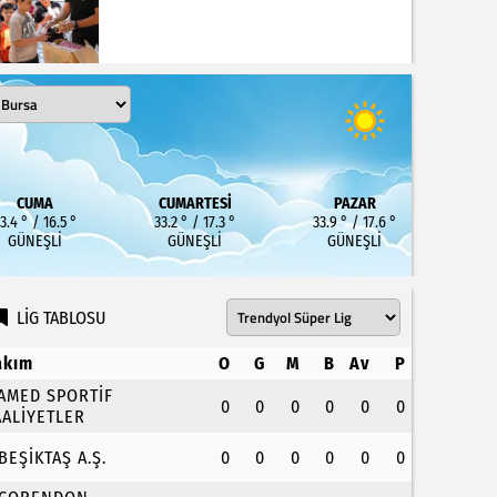
CUMA
CUMARTESI
PAZAR
3.4 ° / 16.5 °
33.2 ° / 17.3 °
33.9 ° / 17.6 °
GÜNEŞLI
GÜNEŞLI
GÜNEŞLI
LİG TABLOSU
akım
O
G
M
B
Av
P
.AMED SPORTİF
0
0
0
0
0
0
AALİYETLER
.BEŞİKTAŞ A.Ş.
0
0
0
0
0
0