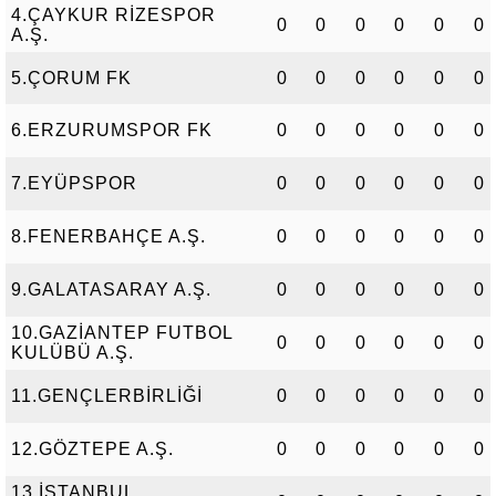
4.ÇAYKUR RİZESPOR
0
0
0
0
0
0
A.Ş.
5.ÇORUM FK
0
0
0
0
0
0
6.ERZURUMSPOR FK
0
0
0
0
0
0
7.EYÜPSPOR
0
0
0
0
0
0
8.FENERBAHÇE A.Ş.
0
0
0
0
0
0
9.GALATASARAY A.Ş.
0
0
0
0
0
0
10.GAZİANTEP FUTBOL
0
0
0
0
0
0
KULÜBÜ A.Ş.
11.GENÇLERBİRLİĞİ
0
0
0
0
0
0
12.GÖZTEPE A.Ş.
0
0
0
0
0
0
13.İSTANBUL