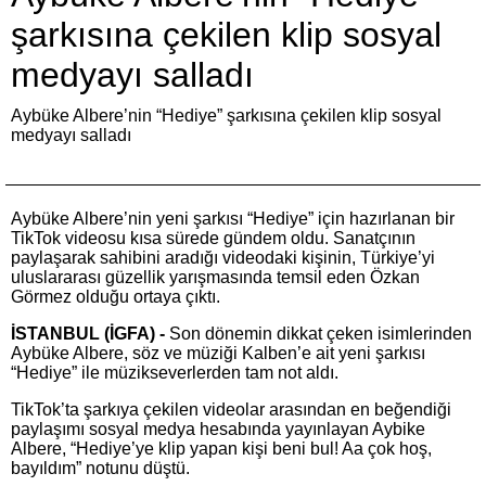
şarkısına çekilen klip sosyal
medyayı salladı
Aybüke Albere’nin “Hediye” şarkısına çekilen klip sosyal
medyayı salladı
Aybüke Albere’nin yeni şarkısı “Hediye” için hazırlanan bir
TikTok videosu kısa sürede gündem oldu. Sanatçının
paylaşarak sahibini aradığı videodaki kişinin, Türkiye’yi
uluslararası güzellik yarışmasında temsil eden Özkan
Görmez olduğu ortaya çıktı.
İSTANBUL (İGFA) -
Son dönemin dikkat çeken isimlerinden
Aybüke Albere, söz ve müziği Kalben’e ait yeni şarkısı
“Hediye” ile müzikseverlerden tam not aldı.
TikTok’ta şarkıya çekilen videolar arasından en beğendiği
paylaşımı sosyal medya hesabında yayınlayan Aybike
Albere, “Hediye’ye klip yapan kişi beni bul! Aa çok hoş,
bayıldım” notunu düştü.