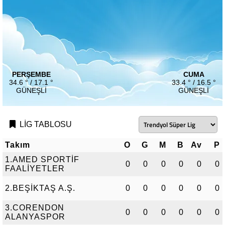
PERŞEMBE
CUMA
34.6 ° / 17.1 °
33.4 ° / 16.5 °
GÜNEŞLI
GÜNEŞLI
LİG TABLOSU
Takım
O
G
M
B
Av
P
1.AMED SPORTİF
0
0
0
0
0
0
FAALİYETLER
2.BEŞİKTAŞ A.Ş.
0
0
0
0
0
0
3.CORENDON
0
0
0
0
0
0
ALANYASPOR