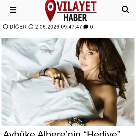
DİĞER
2.06.2026 09:47:47
0
Aybüke Albere’nin “Hediye”