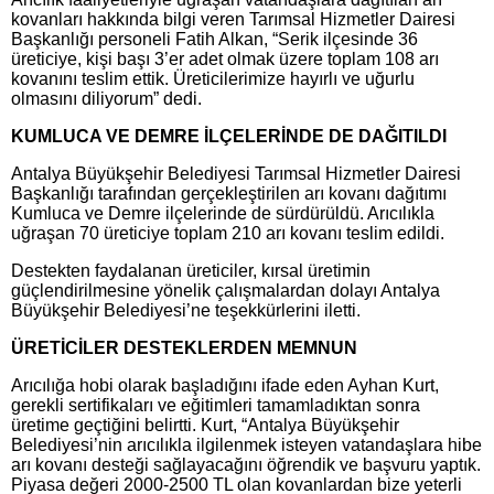
kovanları hakkında bilgi veren Tarımsal Hizmetler Dairesi
Başkanlığı personeli Fatih Alkan, “Serik ilçesinde 36
üreticiye, kişi başı 3’er adet olmak üzere toplam 108 arı
kovanını teslim ettik. Üreticilerimize hayırlı ve uğurlu
olmasını diliyorum” dedi.
KUMLUCA VE DEMRE İLÇELERİNDE DE DAĞITILDI
Antalya Büyükşehir Belediyesi Tarımsal Hizmetler Dairesi
Başkanlığı tarafından gerçekleştirilen arı kovanı dağıtımı
Kumluca ve Demre ilçelerinde de sürdürüldü. Arıcılıkla
uğraşan 70 üreticiye toplam 210 arı kovanı teslim edildi.
Destekten faydalanan üreticiler, kırsal üretimin
güçlendirilmesine yönelik çalışmalardan dolayı Antalya
Büyükşehir Belediyesi’ne teşekkürlerini iletti.
ÜRETİCİLER DESTEKLERDEN MEMNUN
Arıcılığa hobi olarak başladığını ifade eden Ayhan Kurt,
gerekli sertifikaları ve eğitimleri tamamladıktan sonra
üretime geçtiğini belirtti. Kurt, “Antalya Büyükşehir
Belediyesi’nin arıcılıkla ilgilenmek isteyen vatandaşlara hibe
arı kovanı desteği sağlayacağını öğrendik ve başvuru yaptık.
Piyasa değeri 2000-2500 TL olan kovanlardan bize yeterli