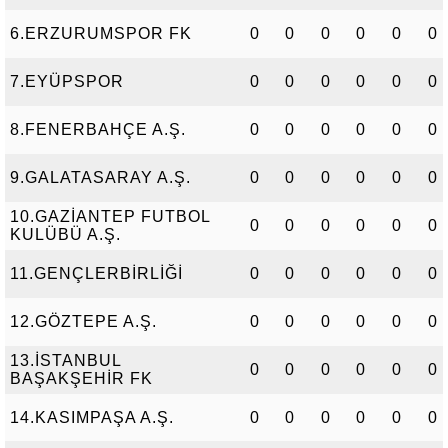
6.ERZURUMSPOR FK
0
0
0
0
0
0
7.EYÜPSPOR
0
0
0
0
0
0
8.FENERBAHÇE A.Ş.
0
0
0
0
0
0
9.GALATASARAY A.Ş.
0
0
0
0
0
0
10.GAZİANTEP FUTBOL
0
0
0
0
0
0
KULÜBÜ A.Ş.
11.GENÇLERBİRLİĞİ
0
0
0
0
0
0
12.GÖZTEPE A.Ş.
0
0
0
0
0
0
13.İSTANBUL
0
0
0
0
0
0
BAŞAKŞEHİR FK
14.KASIMPAŞA A.Ş.
0
0
0
0
0
0