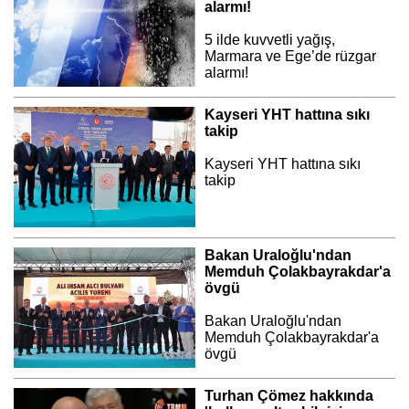
alarmı!
5 ilde kuvvetli yağış,
Marmara ve Ege’de rüzgar
alarmı!
Kayseri YHT hattına sıkı
takip
Kayseri YHT hattına sıkı
takip
Bakan Uraloğlu'ndan
Memduh Çolakbayrakdar'a
övgü
Bakan Uraloğlu'ndan
Memduh Çolakbayrakdar'a
övgü
Turhan Çömez hakkında