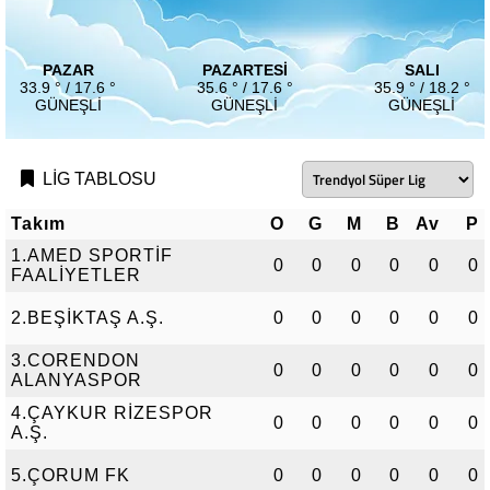
PAZAR
PAZARTESI
SALI
33.9 ° / 17.6 °
35.6 ° / 17.6 °
35.9 ° / 18.2 °
GÜNEŞLI
GÜNEŞLI
GÜNEŞLI
LİG TABLOSU
Takım
O
G
M
B
Av
P
1.AMED SPORTİF
0
0
0
0
0
0
FAALİYETLER
2.BEŞİKTAŞ A.Ş.
0
0
0
0
0
0
3.CORENDON
0
0
0
0
0
0
ALANYASPOR
4.ÇAYKUR RİZESPOR
0
0
0
0
0
0
A.Ş.
5.ÇORUM FK
0
0
0
0
0
0