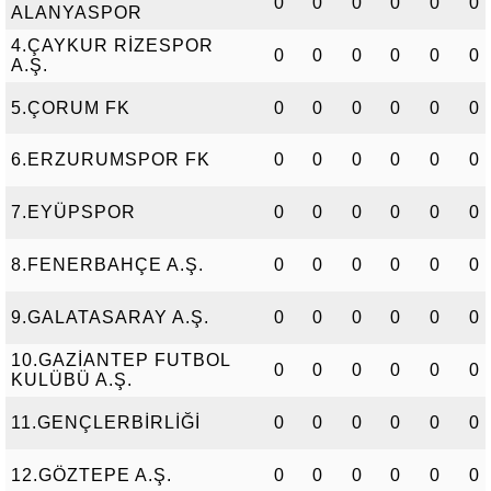
0
0
0
0
0
0
ALANYASPOR
4.ÇAYKUR RİZESPOR
0
0
0
0
0
0
A.Ş.
5.ÇORUM FK
0
0
0
0
0
0
6.ERZURUMSPOR FK
0
0
0
0
0
0
7.EYÜPSPOR
0
0
0
0
0
0
8.FENERBAHÇE A.Ş.
0
0
0
0
0
0
9.GALATASARAY A.Ş.
0
0
0
0
0
0
10.GAZİANTEP FUTBOL
0
0
0
0
0
0
KULÜBÜ A.Ş.
11.GENÇLERBİRLİĞİ
0
0
0
0
0
0
12.GÖZTEPE A.Ş.
0
0
0
0
0
0