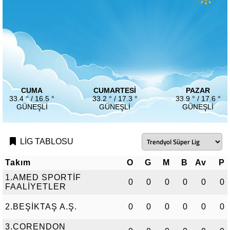
CUMA
CUMARTESI
PAZAR
33.4 ° / 16.5 °
33.2 ° / 17.3 °
33.9 ° / 17.6 °
GÜNEŞLI
GÜNEŞLI
GÜNEŞLI
LİG TABLOSU
Takım
O
G
M
B
Av
P
1.AMED SPORTİF
0
0
0
0
0
0
FAALİYETLER
2.BEŞİKTAŞ A.Ş.
0
0
0
0
0
0
3.CORENDON