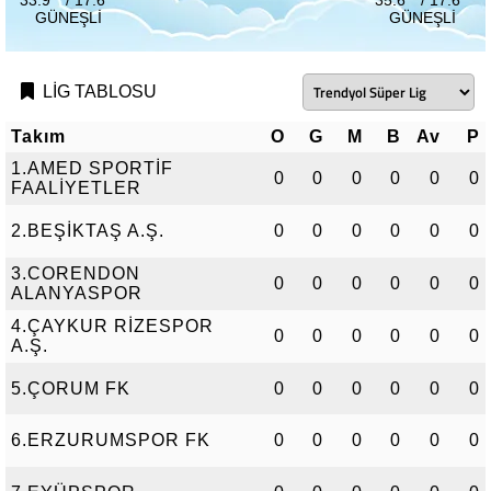
33.9 ° / 17.6 °
35.6 ° / 17.6 °
GÜNEŞLI
GÜNEŞLI
LİG TABLOSU
Takım
O
G
M
B
Av
P
1.AMED SPORTİF
0
0
0
0
0
0
FAALİYETLER
2.BEŞİKTAŞ A.Ş.
0
0
0
0
0
0
3.CORENDON
0
0
0
0
0
0
ALANYASPOR
4.ÇAYKUR RİZESPOR
0
0
0
0
0
0
A.Ş.
5.ÇORUM FK
0
0
0
0
0
0
6.ERZURUMSPOR FK
0
0
0
0
0
0