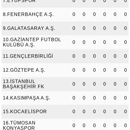
7.EYÜPSPOR
0
0
0
0
0
0
8.FENERBAHÇE A.Ş.
0
0
0
0
0
0
9.GALATASARAY A.Ş.
0
0
0
0
0
0
10.GAZİANTEP FUTBOL
0
0
0
0
0
0
KULÜBÜ A.Ş.
11.GENÇLERBİRLİĞİ
0
0
0
0
0
0
12.GÖZTEPE A.Ş.
0
0
0
0
0
0
13.İSTANBUL
0
0
0
0
0
0
BAŞAKŞEHİR FK
14.KASIMPAŞA A.Ş.
0
0
0
0
0
0
15.KOCAELİSPOR
0
0
0
0
0
0
16.TÜMOSAN
0
0
0
0
0
0
KONYASPOR