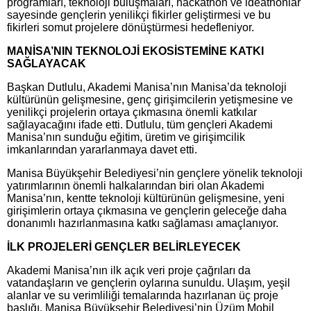
programları, teknoloji buluşmaları, hackathon ve ideathonlar
sayesinde gençlerin yenilikçi fikirler geliştirmesi ve bu
fikirleri somut projelere dönüştürmesi hedefleniyor.
MANİSA’NIN TEKNOLOJİ EKOSİSTEMİNE KATKI
SAĞLAYACAK
Başkan Dutlulu, Akademi Manisa’nın Manisa’da teknoloji
kültürünün gelişmesine, genç girişimcilerin yetişmesine ve
yenilikçi projelerin ortaya çıkmasına önemli katkılar
sağlayacağını ifade etti. Dutlulu, tüm gençleri Akademi
Manisa’nın sunduğu eğitim, üretim ve girişimcilik
imkanlarından yararlanmaya davet etti.
Manisa Büyükşehir Belediyesi’nin gençlere yönelik teknoloji
yatırımlarının önemli halkalarından biri olan Akademi
Manisa’nın, kentte teknoloji kültürünün gelişmesine, yeni
girişimlerin ortaya çıkmasına ve gençlerin geleceğe daha
donanımlı hazırlanmasına katkı sağlaması amaçlanıyor.
İLK PROJELERİ GENÇLER BELİRLEYECEK
Akademi Manisa’nın ilk açık veri proje çağrıları da
vatandaşların ve gençlerin oylarına sunuldu. Ulaşım, yeşil
alanlar ve su verimliliği temalarında hazırlanan üç proje
başlığı, Manisa Büyükşehir Belediyesi’nin Üzüm Mobil