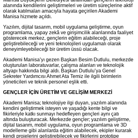
alanında kendilerini geliştirmeleri ve üretim süreçlerine aktif
olarak katılmaları amacıyla hayata geçirilen Akademi
Manisa hizmete açıldı.
Yazılım, dijital tasarım, mobil uygulama geliştirme, oyun
programlama, yapay zekâ ve girişimcilik alanlarında faaliyet
gösterecek merkez, gençlerin eğitim alabileceği, proje
geliştirebileceği ve yeni teknolojileri uygulamalı olarak
deneyimleyebileceği bir üretim üssü olacak.
Akademi Manisa’yı gezen Başkan Besim Dutlulu, merkezde
oluşturulan laboratuvarlar, çalışma alanları ve teknolojik
altyapı hakkında bilgi aldı. Başkan Dutlulu’ya Genel
Sekreter Yardımcısı Ahmet Ata Temiz ile ilgili birimlerin
yöneticileri ve teknik personel eşlik etti.
GENÇLER İÇİN ÜRETİM VE GELİŞİM MERKEZİ
Akademi Manisa; teknolojiye ilgi duyan, yazılım alanında
kendini geliştirmek isteyen ve yaşadığı kente bilgi ve
fikirleriyle katkı sunmayı hedefleyen gençleri aynı çatı
altında buluşturacak. Merkezde gençler; yazılım geliştirme,
dijital tasarım, mobil uygulama, oyun programlama ve 3D
modelleme gibi alanlarda eğitim alabilecek, ekipler kurarak
kendi projelerini geliştirebilecek ve fikirlerini prototipe