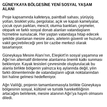
GÜNEYKAYA BÖLGESİNE YENİ SOSYAL YAŞAM
ALANI
Proje kapsamında kafeterya, paintball sahası, yürüyüş
yolları, bisiklet yolu, pergolalar, açık ve kapalı kamelyalar,
çocuk oyun parkları, mescit, oturma bankları, çeşmeler,
otopark ve farklı sosyal donatı alanları vatandaşların
hizmetine sunulacak. Her yaştan vatandaşa hitap edecek
şekilde planlanan mesire alanı, ailelerin güvenli ve huzurlu
vakit geçirebileceği yeni bir cazibe merkezi olarak
tasarlanıyor.
Güneykaya Mesire Alanı’nın, Eleşkirt’in sosyal yaşamına ve
Ağrı’nın alternatif dinlenme alanlarına önemli katkı sunması
bekleniyor. Kayak tesisleri çevresinde oluşturulacak bu
alanla birlikte bölgenin yalnızca kış aylarında değil, yılın
farklı dönemlerinde de vatandaşların uğrak noktalarından
biri haline gelmesi hedefleniyor.
Ağrı Valiliği, projenin tamamlanmasıyla birlikte Güneykaya
bölgesinin sosyal, kültürel ve turistik hareketliliğinin
artacağını belirterek, mesire alanının Ağrı’ya hayırlı olmasını
diledi.