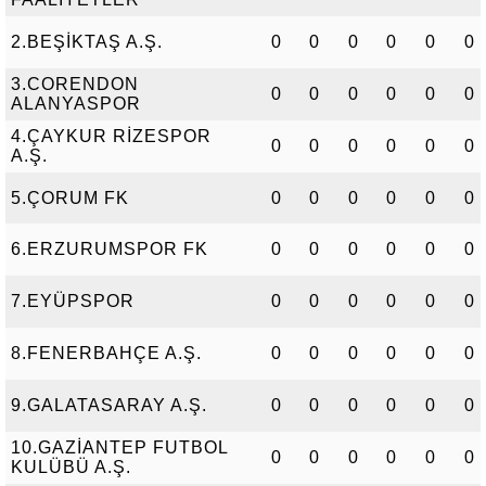
2.BEŞİKTAŞ A.Ş.
0
0
0
0
0
0
3.CORENDON
0
0
0
0
0
0
ALANYASPOR
4.ÇAYKUR RİZESPOR
0
0
0
0
0
0
A.Ş.
5.ÇORUM FK
0
0
0
0
0
0
6.ERZURUMSPOR FK
0
0
0
0
0
0
7.EYÜPSPOR
0
0
0
0
0
0
8.FENERBAHÇE A.Ş.
0
0
0
0
0
0
9.GALATASARAY A.Ş.
0
0
0
0
0
0
10.GAZİANTEP FUTBOL
0
0
0
0
0
0
KULÜBÜ A.Ş.