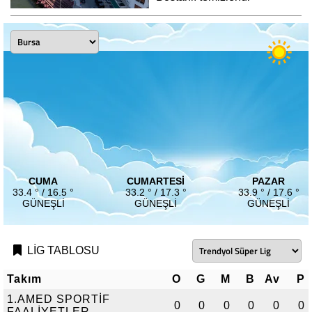
CUMA
CUMARTESI
PAZAR
33.4 ° / 16.5 °
33.2 ° / 17.3 °
33.9 ° / 17.6 °
GÜNEŞLI
GÜNEŞLI
GÜNEŞLI
LİG TABLOSU
Takım
O
G
M
B
Av
P
1.AMED SPORTİF
0
0
0
0
0
0
FAALİYETLER