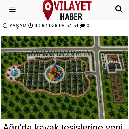
YAŞAM
4.06.2026 08:54:51
0
Ağrı'da kayak tesislerine yeni