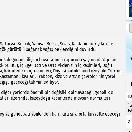
Sakarya, Bilecik, Yalova, Bursa, Sivas, Kastamonu kıyıları ile
e gök gürültülü sağanak yağış beklendiğini duyurdu.
3
n Salı gününe ilişkin hava tahmin raporunu yayımladı.Yapılan
 bulutlu, İç Ege, Batı ve Orta Akdeniz’in iç kesimleri, Doğu
ı, Karadeniz'in iç kesimleri, Doğu Anadolu’nun kuzeyi ile Edirne,
, Kastamonu kıyıları, Trabzon, Rize ve Artvin çevrelerinin yerel
ğışlı geçeceği tahmin ediliyor.
diğer yerlerde önemli bir değişiklik olmayacağı, genellikle
T
lleri üzerinde, kuzeydoğu kesimlerde mevsim normalleri
1
F
ey ve güneybatı yönlerden hafif, ara sıra orta kuvvette eseceği
2