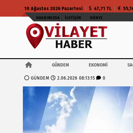
10 Ağustos 2026 Pazartesi
47,71 TL
55,1
HAKKIMIZDA
İLETIŞIM
KÜNYE
GÜNDEM
EKONOMİ
SA
GÜNDEM
2.06.2026 08:13:15
0