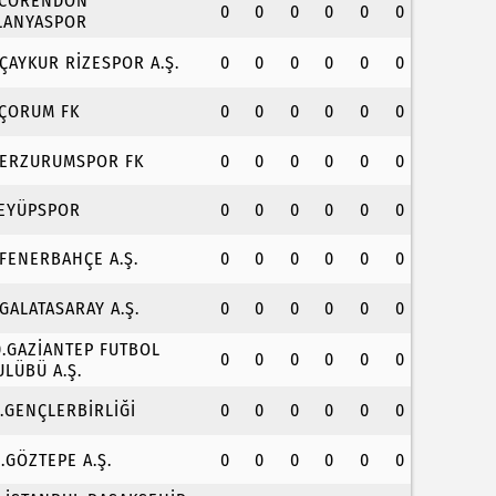
.CORENDON
0
0
0
0
0
0
LANYASPOR
.ÇAYKUR RİZESPOR A.Ş.
0
0
0
0
0
0
.ÇORUM FK
0
0
0
0
0
0
.ERZURUMSPOR FK
0
0
0
0
0
0
.EYÜPSPOR
0
0
0
0
0
0
.FENERBAHÇE A.Ş.
0
0
0
0
0
0
.GALATASARAY A.Ş.
0
0
0
0
0
0
0.GAZİANTEP FUTBOL
0
0
0
0
0
0
ULÜBÜ A.Ş.
1.GENÇLERBİRLİĞİ
0
0
0
0
0
0
2.GÖZTEPE A.Ş.
0
0
0
0
0
0