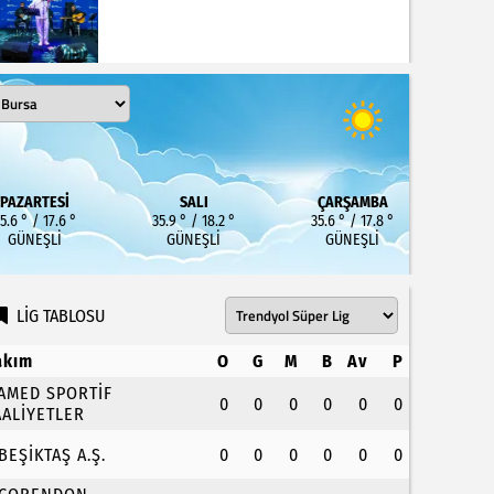
PAZARTESI
SALI
ÇARŞAMBA
5.6 ° / 17.6 °
35.9 ° / 18.2 °
35.6 ° / 17.8 °
GÜNEŞLI
GÜNEŞLI
GÜNEŞLI
LİG TABLOSU
akım
O
G
M
B
Av
P
.AMED SPORTİF
0
0
0
0
0
0
AALİYETLER
.BEŞİKTAŞ A.Ş.
0
0
0
0
0
0