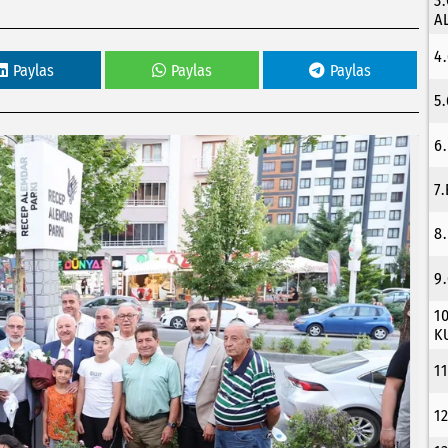
3
A
4
Paylas
Paylas
Paylas
5
6
7
8
9
1
K
1
1