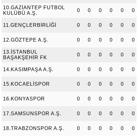
10.GAZİANTEP FUTBOL
0
0
0
0
0
0
KULÜBÜ A.Ş.
11.GENÇLERBİRLİĞİ
0
0
0
0
0
0
12.GÖZTEPE A.Ş.
0
0
0
0
0
0
13.İSTANBUL
0
0
0
0
0
0
BAŞAKŞEHİR FK
14.KASIMPAŞA A.Ş.
0
0
0
0
0
0
15.KOCAELİSPOR
0
0
0
0
0
0
16.KONYASPOR
0
0
0
0
0
0
17.SAMSUNSPOR A.Ş.
0
0
0
0
0
0
18.TRABZONSPOR A.Ş.
0
0
0
0
0
0