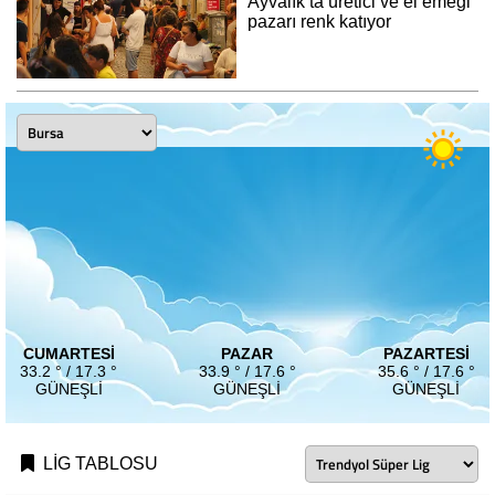
Ayvalık’ta üretici ve el emeği
pazarı renk katıyor
CUMARTESI
PAZAR
PAZARTESI
33.2 ° / 17.3 °
33.9 ° / 17.6 °
35.6 ° / 17.6 °
GÜNEŞLI
GÜNEŞLI
GÜNEŞLI
LİG TABLOSU