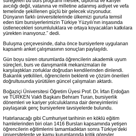
süregelen bu burs programı meslek, diploma ve kariyer
avcılığı değil, vatanına ve milletine adanmış aidiyet ve vefa
temelinde şekillenen güçlü bir gelecek vizyonudur.
Dünyanın farklı üniversitelerinde ülkemizi gururla temsil
eden tüm bursiyerlerimizin Türkiye Yüzyılı'nın inşasında
üstlenecekleri sorumluluklara ve ortaya koyacakları katkılara
yürekten inanıyoruz." dedi.
Buluşma çerçevesinde, daha önce bursiyerlere uygulanan
kapsamlı anket çalışmasının sonuçları paylaşıldı.
Gün boyu süren oturumlarda öğrencilerin akademik uyum
süreçleri, burs ve danışmanlık mekanizmaları ile
karşılaştıkları zorluklar doğrudan kendilerinden dinlendi.
Bakanlık yetkilileri, öğrencilerin beklenti ve çözüm önerileri
doğrultusunda yürütülen güncel çalışmaları aktardı.
Boğaziçi Üniversitesi Öğretim Üyesi Prof. Dr. İrfan Erdoğan
ve TÜRKEN Vakfı Başkanı Behram Turan, bursiyerlik
dönemleri ve kariyer yolculuklarına dair deneyimlerini
paylaşarak genç bursiyerlere tavsiyelerde bulundu.
Hatırlanacağı gibi Cumhuriyet tarihinin en köklü eğitim
hamlelerinden biri olan 1416 Bursları kapsamında yetişen
öğrencilerin eğitimlerini tamamladıktan sonra Türkiye'deki
üniversitelerde ve kamu kurumlarında kritik görevler