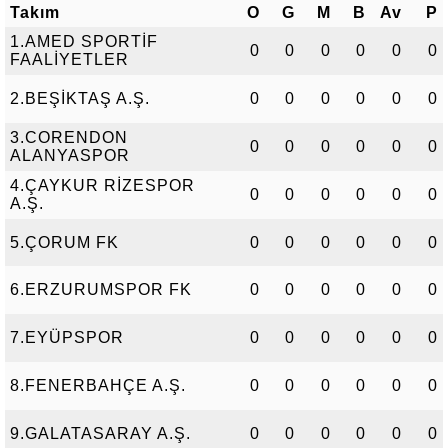
Takım
O
G
M
B
Av
P
1.AMED SPORTİF
0
0
0
0
0
0
FAALİYETLER
2.BEŞİKTAŞ A.Ş.
0
0
0
0
0
0
3.CORENDON
0
0
0
0
0
0
ALANYASPOR
4.ÇAYKUR RİZESPOR
0
0
0
0
0
0
A.Ş.
5.ÇORUM FK
0
0
0
0
0
0
6.ERZURUMSPOR FK
0
0
0
0
0
0
7.EYÜPSPOR
0
0
0
0
0
0
8.FENERBAHÇE A.Ş.
0
0
0
0
0
0
9.GALATASARAY A.Ş.
0
0
0
0
0
0