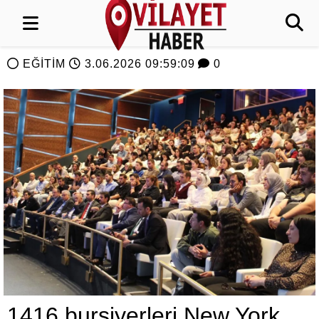
EĞİTİM
3.06.2026 09:59:09
0
1416 bursiyerleri New York