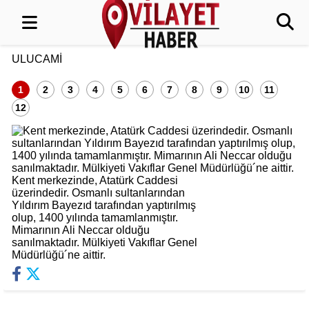
ULUCAMİ
1
2
3
4
5
6
7
8
9
10
11
12
Kent merkezinde, Atatürk Caddesi
üzerindedir. Osmanlı sultanlarından
Yıldırım Bayezıd tarafından yaptırılmış
olup, 1400 yılında tamamlanmıştır.
Mimarının Ali Neccar olduğu
sanılmaktadır. Mülkiyeti Vakıflar Genel
Müdürlüğü´ne aittir.