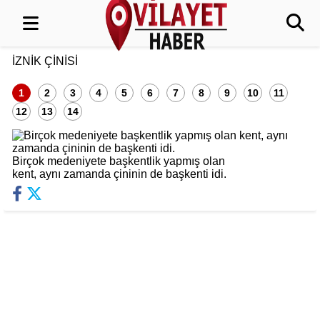
İZNIK ÇINISI
1
2
3
4
5
6
7
8
9
10
11
12
13
14
Birçok medeniyete başkentlik yapmış olan
kent, aynı zamanda çininin de başkenti idi.