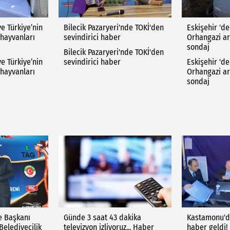
e Türkiye’nin
Bilecik Pazaryeri'nde TOKİ'den
Eskişehir 'd
hayvanları
sevindirici haber
Orhangazi ar
sondaj
Bilecik Pazaryeri'nde TOKİ'den
e Türkiye’nin
sevindirici haber
Eskişehir 'd
hayvanları
Orhangazi ar
sondaj
e Başkanı
Günde 3 saat 43 dakika
Kastamonu'da
Belediyecilik
televizyon izliyoruz... Haber
haber geldi!