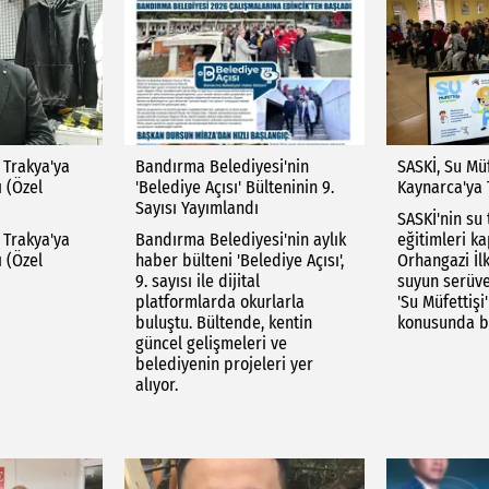
 Trakya'ya
Bandırma Belediyesi'nin
SASKİ, Su Müf
 (Özel
'Belediye Açısı' Bülteninin 9.
Kaynarca'ya 
Sayısı Yayımlandı
SASKİ'nin su
 Trakya'ya
Bandırma Belediyesi'nin aylık
eğitimleri k
 (Özel
haber bülteni 'Belediye Açısı',
Orhangazi İlk
9. sayısı ile dijital
suyun serüve
platformlarda okurlarla
'Su Müfettişi
buluştu. Bültende, kentin
konusunda bi
güncel gelişmeleri ve
belediyenin projeleri yer
alıyor.