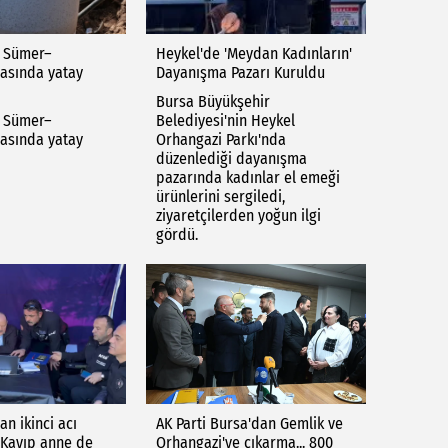
e Sümer–
Heykel'de 'Meydan Kadınların'
asında yatay
Dayanışma Pazarı Kuruldu
Bursa Büyükşehir
e Sümer–
Belediyesi'nin Heykel
asında yatay
Orhangazi Parkı'nda
düzenlediği dayanışma
pazarında kadınlar el emeği
ürünlerini sergiledi,
ziyaretçilerden yoğun ilgi
gördü.
n ikinci acı
AK Parti Bursa'dan Gemlik ve
 Kayıp anne de
Orhangazi'ye çıkarma... 800