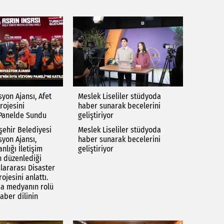
yon Ajansı, Afet
Meslek Liseliler stüdyoda
rojesini
haber sunarak becelerini
 Panelde Sundu
geliştiriyor
ehir Belediyesi
Meslek Liseliler stüdyoda
syon Ajansı,
haber sunarak becelerini
lığı İletişim
geliştiriyor
n düzenlediği
lararası Disaster
ojesini anlattı.
da medyanın rolü
aber dilinin