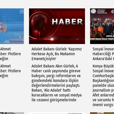
 Ahmet
Adalet Bakanı Gürlek: 'Kapımız
Sosyal İnovas
ber: Pistlere
Herkese Açık, Bu Makamın
Haberciliği P
ceğim
Emanetçisiyim'
Ankara'daki
 Ahmet
Adalet Bakanı Akın Gürlek, A
Konya Büyükş
ber: Pistlere
Haber canlı yayınında göreve
Sosyal İnova
ceğim
bakışını, yargı reformlarını ve
Cumhurbaşkan
gündemdeki konulara ilişkin
Başkanlığını
değerlendirmelerini paylaştı.
panelde ulus
Bakan, 'Alo Adalet' hattı
Journalism pr
kuracaklarını ve sosyal medya
Afet anların
ile cezaevi görüşmelerinde
ve sorumlu h
önemi vurgu