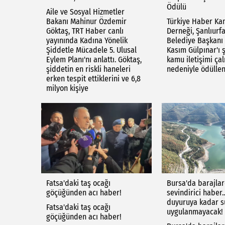
Ödülü
Aile ve Sosyal Hizmetler
Bakanı Mahinur Özdemir
Türkiye Haber Ka
Göktaş, TRT Haber canlı
Derneği, Şanlıurf
yayınında Kadına Yönelik
Belediye Başkan
Şiddetle Mücadele 5. Ulusal
Kasım Gülpınar'ı ş
Eylem Planı'nı anlattı. Göktaş,
kamu iletişimi çal
şiddetin en riskli haneleri
nedeniyle ödüllen
erken tespit ettiklerini ve 6,8
milyon kişiye
Fatsa'daki taş ocağı
Bursa'da barajla
göçüğünden acı haber!
sevindirici haber..
duyuruya kadar su
Fatsa'daki taş ocağı
uygulanmayacak!
göçüğünden acı haber!