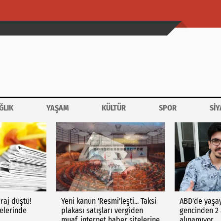
ĞLIK
YAŞAM
KÜLTÜR
SPOR
SİY
iraj düştü!
Yeni kanun 'Resmi'leşti... Taksi
ABD'de yaşa
telerinde
plakası satışları vergiden
gencinden 2 
muaf, internet haber sitelerine
alınamıyor