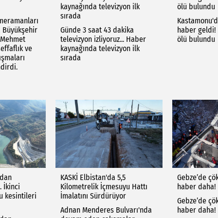
kaynağında televizyon ilk
ölü bulundu
sırada
meramanları
Kastamonu'da
a Büyükşehir
Günde 3 saat 43 dakika
haber geldi!
ı Mehmet
televizyon izliyoruz... Haber
ölü bulundu
effaflık ve
kaynağında televizyon ilk
ışmaları
sırada
dirdi.
rdan
KASKİ Elbistan'da 5,5
Gebze’de çök
. İkinci
Kilometrelik İçmesuyu Hattı
haber daha! 
 kesintileri
İmalatını Sürdürüyor
Gebze’de çök
Adnan Menderes Bulvarı'nda
haber daha! 