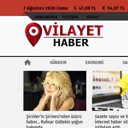
7 Ağustos 2026 Cuma
47,69 TL
54,97 TL
HAKKIMIZDA
İLETIŞIM
KÜNYE
GÜNDEM
EKONOMİ
SA
Şirinler'in Şirinesi'nden üzücü
Gazete sayısı ve t
haber... Ruhsar Gültekin yoğun
İnternet haber si
bakımda
istihdam arttı