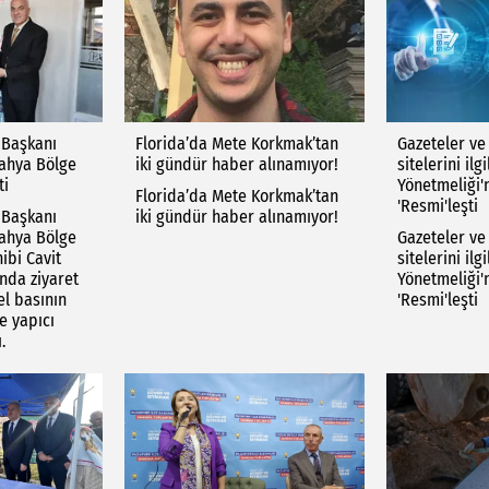
 Başkanı
Florida’da Mete Korkmak’tan
Gazeteler ve
tahya Bölge
iki gündür haber alınamıyor!
sitelerini ilgi
ti
Yönetmeliği'
Florida’da Mete Korkmak’tan
'Resmi'leşti
 Başkanı
iki gündür haber alınamıyor!
tahya Bölge
Gazeteler ve
ibi Cavit
sitelerini ilgi
nda ziyaret
Yönetmeliği'
el basının
'Resmi'leşti
e yapıcı
.