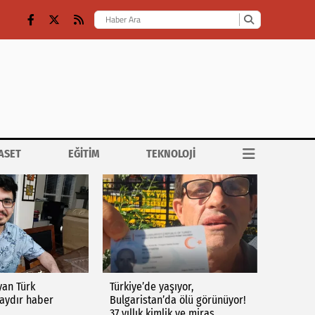
ASET
EĞİTİM
TEKNOLOJİ
yan Türk
Türkiye’de yaşıyor,
aydır haber
Bulgaristan’da ölü görünüyor!
37 yıllık kimlik ve miras