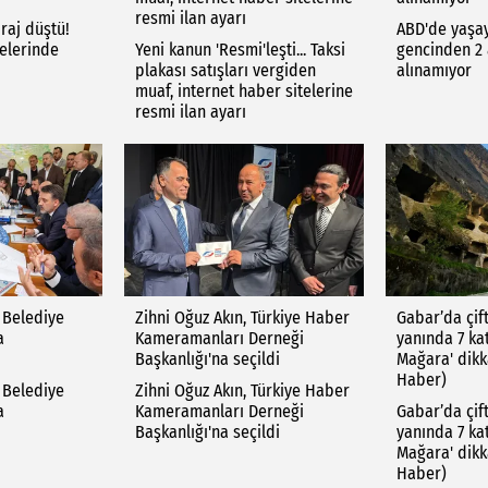
resmi ilan ayarı
iraj düştü!
ABD'de yaşa
telerinde
Yeni kanun 'Resmi'leşti... Taksi
gencinden 2 
plakası satışları vergiden
alınamıyor
muaf, internet haber sitelerine
resmi ilan ayarı
 Belediye
Zihni Oğuz Akın, Türkiye Haber
Gabar’da çift
a
Kameramanları Derneği
yanında 7 ka
Başkanlığı'na seçildi
Mağara' dikk
Haber)
 Belediye
Zihni Oğuz Akın, Türkiye Haber
a
Kameramanları Derneği
Gabar’da çift
Başkanlığı'na seçildi
yanında 7 ka
Mağara' dikk
Haber)