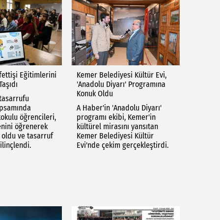
ettişi Eğitimlerini
Kemer Belediyesi Kültür Evi,
Taşıdı
'Anadolu Diyarı' Programına
Konuk Oldu
 tasarrufu
apsamında
A Haber'in 'Anadolu Diyarı'
okulu öğrencileri,
programı ekibi, Kemer'in
nini öğrenerek
kültürel mirasını yansıtan
' oldu ve tasarruf
Kemer Belediyesi Kültür
linçlendi.
Evi'nde çekim gerçekleştirdi.