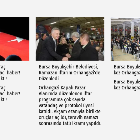
raç
Bursa Büyükşehir Belediyesi,
Bursa Büyükş
 acı haber!
Ramazan İftarını Orhangazi'de
kez Orhangaz
ktı!
Düzenledi
Bursa Büyükş
raç
Orhangazi Kapalı Pazar
kez Orhangaz
 acı haber!
Alanı'nda düzenlenen iftar
ktı!
programına çok sayıda
vatandaş ve protokol üyesi
katıldı. Akşam ezanıyla birlikte
oruçlar açıldı, teravih namazı
sonrasında tatlı ikramı yapıldı.