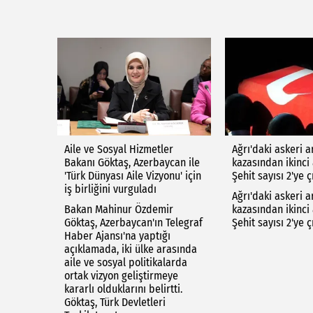
Aile ve Sosyal Hizmetler
Ağrı'daki askeri a
Bakanı Göktaş, Azerbaycan ile
kazasından ikinci
'Türk Dünyası Aile Vizyonu' için
Şehit sayısı 2'ye çı
iş birliğini vurguladı
Ağrı'daki askeri a
Bakan Mahinur Özdemir
kazasından ikinci
Göktaş, Azerbaycan'ın Telegraf
Şehit sayısı 2'ye çı
Haber Ajansı'na yaptığı
açıklamada, iki ülke arasında
aile ve sosyal politikalarda
ortak vizyon geliştirmeye
kararlı olduklarını belirtti.
Göktaş, Türk Devletleri