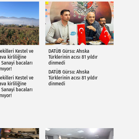
ekilleri Kestel ve
DATÜB Gürsu: Ahıska
va kirliliğine
Türklerinin acısı 81 yıldır
.. Sanayi bacaları
dinmedi
rmıyor!
DATÜB Gürsu: Ahıska
ekilleri Kestel ve
Türklerinin acısı 81 yıldır
va kirliliğine
dinmedi
.. Sanayi bacaları
rmıyor!