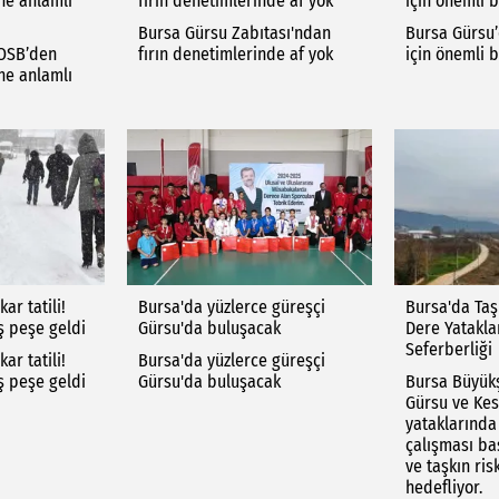
ne anlamlı
fırın denetimlerinde af yok
için önemli 
Bursa Gürsu Zabıtası'ndan
Bursa Gürsu’
 OSB’den
fırın denetimlerinde af yok
için önemli 
ne anlamlı
ar tatili!
Bursa'da yüzlerce güreşçi
Bursa'da Taş
ş peşe geldi
Gürsu'da buluşacak
Dere Yatakla
Seferberliği
ar tatili!
Bursa'da yüzlerce güreşçi
ş peşe geldi
Gürsu'da buluşacak
Bursa Büyükş
Gürsu ve Kes
yataklarında
çalışması baş
ve taşkın ris
hedefliyor.