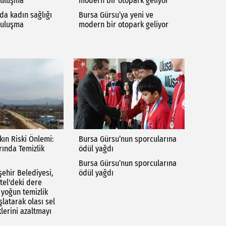
buluşma
modern bir otopark geliyor
da kadın sağlığı
Bursa Gürsu’ya yeni ve
buluşma
modern bir otopark geliyor
kın Riski Önlemi:
Bursa Gürsu’nun sporcularına
rında Temizlik
ödül yağdı
Bursa Gürsu’nun sporcularına
ehir Belediyesi,
ödül yağdı
tel'deki dere
 yoğun temizlik
latarak olası sel
klerini azaltmayı