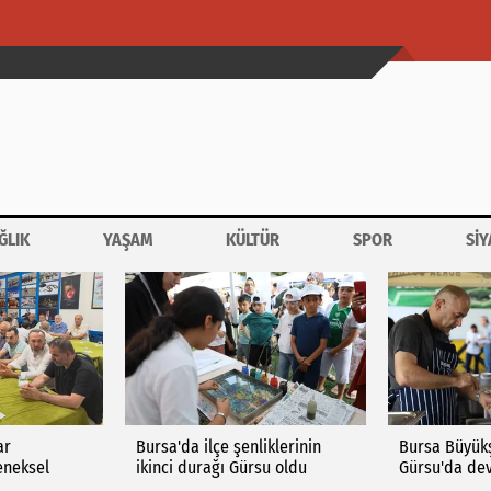
ĞLIK
YAŞAM
KÜLTÜR
SPOR
SİY
ar
Bursa'da ilçe şenliklerinin
Bursa Büyükş
eneksel
ikinci durağı Gürsu oldu
Gürsu'da dev