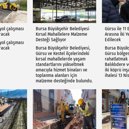
yol çalışması
Bursa Büyükşehir Belediyesi
Gürsu ile 11 
ıracak
Kırsal Mahallelere Malzeme
Arasına İki Y
Desteği Sağlıyor
Edilecek
yol çalışması
ıracak
Bursa Büyükşehir Belediyesi,
Bursa Büyükş
Gürsu ve Kestel ilçelerindeki
Gürsu bölges
kırsal mahallelerde yaşam
rahatlatmak
standartlarını yükseltmek
Balıklıdere v
amacıyla hizmet binaları ve
iki köprü inş
toplanma alanları için
ihalesi 13 Ni
malzeme desteğinde bulundu.