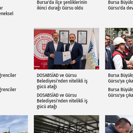
Bursa'da ilçe şenliklerinin
Bursa Büyükş
ar
ikinci durağı Gürsu oldu
Gürsu'da dev
eneksel
ğrenciler
DOSABSİAD ve Gürsu
Bursa Büyük
Belediyesi'nden nitelikli iş
Gürsu'ya çık
gücü atağı
ğrenciler
Bursa Büyük
DOSABSİAD ve Gürsu
Gürsu'ya çık
Belediyesi'nden nitelikli iş
gücü atağı