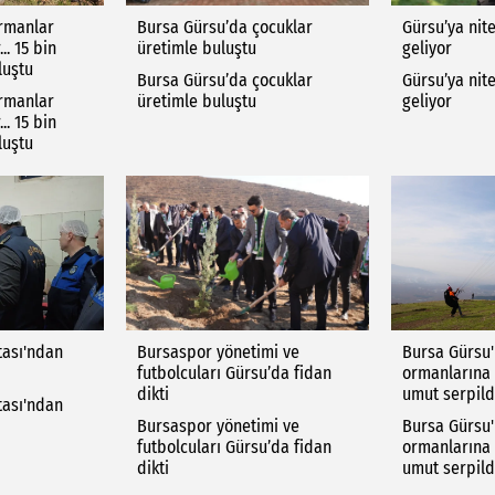
rmanlar
Bursa Gürsu’da çocuklar
Gürsu’ya nitel
.. 15 bin
üretimle buluştu
geliyor
luştu
Bursa Gürsu’da çocuklar
Gürsu’ya nitel
rmanlar
üretimle buluştu
geliyor
.. 15 bin
luştu
tası'ndan
Bursaspor yönetimi ve
Bursa Gürsu
futbolcuları Gürsu’da fidan
ormanlarına
dikti
umut serpild
tası'ndan
Bursaspor yönetimi ve
Bursa Gürsu
futbolcuları Gürsu’da fidan
ormanlarına
dikti
umut serpild