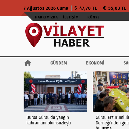
7 Ağustos 2026 Cuma
47,70 TL
55,03 TL
HAKKIMIZDA
İLETIŞIM
KÜNYE
GÜNDEM
EKONOMİ
SA
Bursa Gürsu'da yangın
Gürsu Erzurumlul
kahramanı ölümsüzleşti
Derneği'nden gel
buluşma