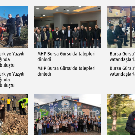
rkiye Yüzyılı
MHP Bursa Gürsu’da talepleri
Bursa Gürsu'
ığında
dinledi
vatandaşlarl
 buluştu
MHP Bursa Gürsu’da talepleri
Bursa Gürsu'
rkiye Yüzyılı
dinledi
vatandaşlarl
ığında
 buluştu