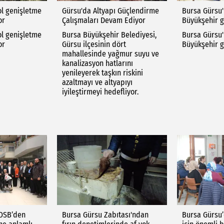
ol genişletme
Gürsu'da Altyapı Güçlendirme
Bursa Gürsu'
or
Çalışmaları Devam Ediyor
Büyükşehir 
ol genişletme
Bursa Büyükşehir Belediyesi,
Bursa Gürsu'
or
Gürsu ilçesinin dört
Büyükşehir 
mahallesinde yağmur suyu ve
kanalizasyon hatlarını
yenileyerek taşkın riskini
azaltmayı ve altyapıyı
iyileştirmeyi hedefliyor.
 OSB’den
Bursa Gürsu Zabıtası'ndan
Bursa Gürsu’