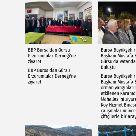
BBP Bursa'dan Gürsu
Bursa Büyükşehir
Erzurumlular Derneği'ne
Başkanı Mustafa 
ziyaret
Gürsu'da Vatanda
Buluştu
BBP Bursa'dan Gürsu
Erzurumlular Derneği'ne
Bursa Büyükşehir
ziyaret
Başkanı Mustafa 
orman yangınları
etkilenen Karahıd
Mahallesi'ni ziya
Köy Hizmet Binası
çalışmalarını ince
çiftçilerle bir ara