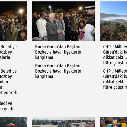
 Belediye
Bursa Gürsu'dan Başkan
CHP’li Milletv
Bozbey
Bozbey'e havai fişeklerle
Gürsu’daki ha
şlarla
karşılama
dikkat çekti.
filtre çalıştı
Bursa Gürsu'dan Başkan
 Belediye
Bozbey'e havai fişeklerle
CHP’li Milletv
Bozbey,
karşılama
Gürsu’daki ha
ndan
dikkat çekti.
ır
filtre çalıştı
ret ederek
ledi ve
ya geldi.