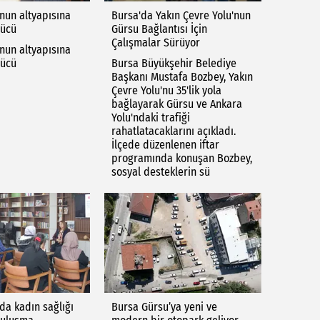
nun altyapısına
Bursa'da Yakın Çevre Yolu'nun
gücü
Gürsu Bağlantısı İçin
Çalışmalar Sürüyor
nun altyapısına
gücü
Bursa Büyükşehir Belediye
Başkanı Mustafa Bozbey, Yakın
Çevre Yolu'nu 35'lik yola
bağlayarak Gürsu ve Ankara
Yolu'ndaki trafiği
rahatlatacaklarını açıkladı.
İlçede düzenlenen iftar
programında konuşan Bozbey,
sosyal desteklerin sü
da kadın sağlığı
Bursa Gürsu’ya yeni ve