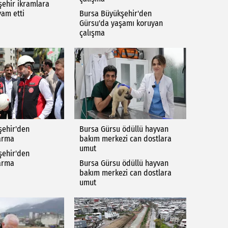
ehir ikramlara
am etti
Bursa Büyükşehir'den
Gürsu'da yaşamı koruyan
çalışma
şehir'den
Bursa Gürsu ödüllü hayvan
arma
bakım merkezi can dostlara
umut
şehir'den
arma
Bursa Gürsu ödüllü hayvan
bakım merkezi can dostlara
umut