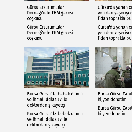
Gürsu Erzurumlular
Gürsu'da yanan o
Derneği'nde THM gecesi
yeniden yeşeriyor.
coşkusu
fidan toprakla bu
Gürsu Erzurumlular
Gürsu'da yanan o
Derneği'nde THM gecesi
yeniden yeşeriyor.
coşkusu
fidan toprakla bu
Bursa Gürsu'da bebek ölümü
Bursa Gürsu Zabı
ve ihmal iddiası! Aile
hijyen denetimi
doktordan şikayetçi
Bursa Gürsu Zabı
Bursa Gürsu'da bebek ölümü
hijyen denetimi
ve ihmal iddiası! Aile
doktordan şikayetçi